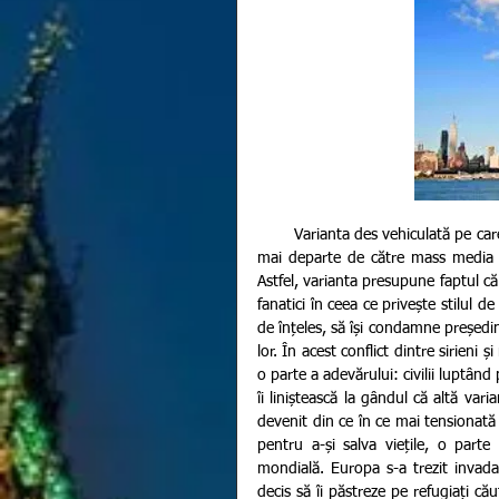
        Varianta des vehiculată pe care America o impune prin puterea sa de influență este ușor transmisă 
mai departe de către mass media in
Astfel, varianta presupune faptul că S
fanatici în ceea ce privește stilul d
de înțeles, să își condamne președin
lor. În acest conflict dintre sirieni
o parte a adevărului: civilii luptând
îi liniștească la gândul că altă vari
devenit din ce în ce mai tensionată 
pentru a-și salva viețile, o part
mondială. Europa s-a trezit invadat
decis să îi păstreze pe refugiați că