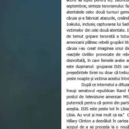
acord să lupte pentru ei). Istoricul
septembrie, sinteza terorismului: fa
atentatele celor două turnuri geme
căruia și-a fabricat atacurile, creâ
Irakului, inclusiv, capturarea lui 
victimelor din cele două atentate. I
de temut gripare teroristă a tutur
americanii plătesc rebelii grupării St
căruia i-au creat imaginea unui dic
reacțiile civililor provocate de re
dezvoltată, în care femeile arabe au
este dușmanul: gruparea ISIS ca
președintele Siriei nu doar că trebuie
peste noapte și victima acestui înt
            După ce internetul a difuzat conferința de anul trecut în care Putin explica cine finanțează ISIS, 
însuși senatorul republican Rand 
postul de televiziune american MSN
puternică pentru că șoimii din part
aceștia. ISIS este peste tot în Libia
Libia. Au vrut și mai mult ca ea.”  C
Hillary Clinton a dezvăluit în carte
scopul de a se proceda la o nouă 