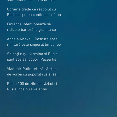
cer mai mulți soldați NATO la
Ucraina crede că războiul cu
granițe
Rusia ar putea continua încă un
an
Finlanda intenționează să
ridice o barieră la granița cu
Rusia
Angela Merkel: „Descurajarea
militară este singurul limbaj pe
care Putin îl înţelege”
Soldați ruși: „Ucraina și Rusia
sunt același popor! Pacea fie
cu voi, frați și surori”
Vladimir Putin refuză să stea
de vorbă cu poporul rus și să îi
răspundă la întrebări
Peste 100 de zile de război și
Rusia încă nu și-a atins
obiectivele sale militare
majore