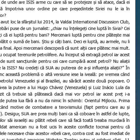
de unde are ISIS arme cu care să se protejeze și să atace, dacă ei 
tă împotriva unor ordine pe care președintele Siriei nu le ia în 
lor?
bări puse de un jurnalist: „chiar nu înțelegeți cine luptă în Siria? Cei 
i că ei luptă pentru bani? Mercenarii luptă pentru cine plătește mai 
lătit o sumă de bani. Știu și câți bani. Deci ei luptă, au armele, nu li 
 final. Apoi mercenarii descoperă că sunt alții care plătesc mai mult. 
 ocupat terenurile petrolifere. Au început să extragă petrol iar acest 
e sunt sancțiunile pentru cei care cumpără acest petrol? Nu aliații 
la ISIS? Nu credeți că SUA au puterea de a-și influența aliații?” În 
nc această problemă o altă versiune iese la iveală: pe vremea când 
trolul Venezuelei și al Braziliei, au sărăcit aceste două popoare. O 
nirea la putere a lui Hugo Chávez (Venezuela) și Luiz Inácio Lula da 
rezit că trebuie să plătească dacă mai vor petrol iar acest preț i-a 
de putea lua fără a nu da nimic în schimb: Orientul Mijlociu. Prima 
vocând motive de combatere a terorismului (fapt pentru care au și 
). Desigur, SUA are prea mulți bani ca să coboare în astfel de lupte, 
lor săi israeliți au plătit rebeli care să facă toată treaba murdară în 
oldat american nu a fost ucis în aceste conflicte tocmai pentru că 
ele necesare chiar acestor rebeli care, contra cost au fost imediat de 