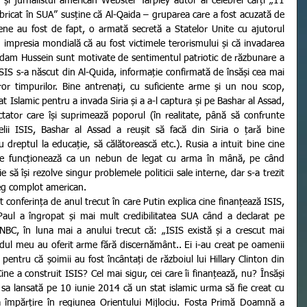
 și jurnalistul american Webster Tarpley autor al celebrei cărți „11 
bricat în SUA” susține că Al-Qaida – gruparea care a fost acuzată de 
ne au fost de fapt, o armată secretă a Statelor Unite cu ajutorul 
nd impresia mondială că au fost victimele terorismului și că invadarea 
Saddam Hussein sunt motivate de sentimentul patriotic de răzbunare a 
SIS s-a născut din Al-Quida, informație confirmată de însăși cea mai 
or timpurilor. Bine antrenați, cu suficiente arme și un nou scop, 
at Islamic pentru a invada Siria și a a-l captura și pe Bashar al Assad, 
tator care își suprimează poporul (în realitate, până să confrunte 
belii ISIS, Bashar al Assad a reușit să facă din Siria o țară bine 
 dreptul la educație, să călătorească etc.). Rusia a intuit bine cine 
re funcționează ca un nebun de legat cu arma în mână, pe când 
 să își rezolve singur problemele politicii sale interne, dar s-a trezit 
reg complot american.
Paul a îngropat și mai mult credibilitatea SUA când a declarat pe 
BC, în luna mai a anului trecut că: „ISIS există și a crescut mai 
idul meu au oferit arme fără discernământ.. Ei i-au creat pe oamenii 
 pentru că șoimii au fost încântați de războiul lui Hillary Clinton din 
ine a construit ISIS? Cel mai sigur, cei care îi finanțează, nu? Însăși 
a sa lansată pe 10 iunie 2014 că un stat islamic urma să fie creat cu 
împărțire în regiunea Orientului Mijlociu. Fosta Primă Doamnă a 