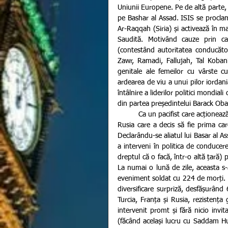
Uniunii Europene. Pe de altă parte, o
pe Bashar al Assad. ISIS se proclamă
Ar-Raqqah (Siria) și activează în mai
Saudită. Motivând cauze prin car
(contestând autoritatea conducăto
Zawr, Ramadi, Fallujah, Tal Kobani
genitale ale femeilor cu vârste cu
ardearea de viu a unui pilor iordani
întâlnire a liderilor politici mondia
din partea președintelui Barack Oba
          Ca un pacifist care acționează inteligent, SUA a câștigat admirația internațională oferită tocmai de 
Rusia care a decis să fie prima car
Declarându-se aliatul lui Basar al As
a interveni în politica de conducer
dreptul că o facă, într-o altă țară)
La numai o lună de zile, aceasta s-
eveniment soldat cu 224 de morți. R
diversificare surpriză, desfășurând 
Turcia, Franța și Rusia, rezistența 
intervenit promt și fără nicio invita
(făcând același lucru cu Saddam Hus