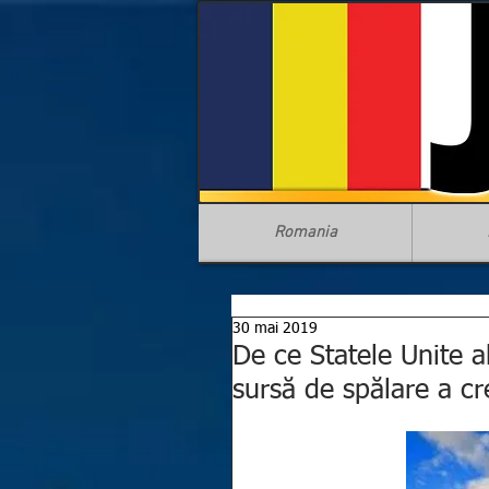
Romania
30 mai 2019
De ce Statele Unite a
sursă de spălare a cr