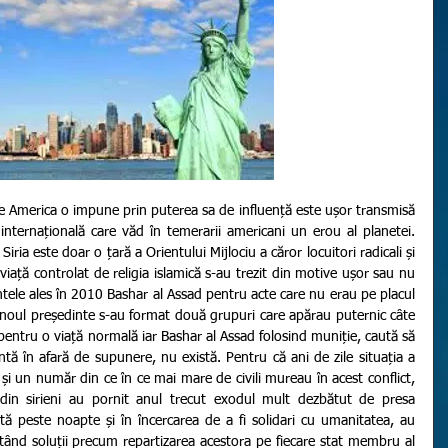
ternațională care văd în temerarii americani un erou al planetei. 
iria este doar o țară a Orientului Mijlociu a căror locuitori radicali și 
e viață controlat de religia islamică s-au trezit din motive ușor sau nu 
tele ales în 2010 Bashar al Assad pentru acte care nu erau pe placul 
 și noul președinte s-au format două grupuri care apărau puternic câte 
 pentru o viață normală iar Bashar al Assad folosind muniție, caută să 
antă în afară de supunere, nu există. Pentru că ani de zile situația a 
și un număr din ce în ce mai mare de civili mureau în acest conflict, 
e din sirieni au pornit anul trecut exodul mult dezbătut de presa 
ă peste noapte și în încercarea de a fi solidari cu umanitatea, au 
utând soluții precum repartizarea acestora pe fiecare stat membru al 