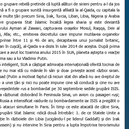
 grupare rebelă pretinde că luptă alături de sirieni pentru a-l da jos 
 a fi o grupare sunită insurgentă afiliată la al-Qaida, cu capitala la 
 multe țări precum Siria, Irak, Turcia, Liban, Libia, Nigeria și Arabia 
e gruparea Stat Islamic încalcă legea sharia și este deviantă 
rului Ayman al Zawairi, capturarea orașelor Mosul, Raqqa, Deir al 
, Afar, etc., emiterea decretului care impune mutilarea organelor 
prinse între 11 și 46 de ani, decapitarea unui jurnalist britanic, 
an în cușcă), al-Qaida s-a dezis în iulie 2014 de aceștia. După prima 
li care a avut loc toamna anului 2015 în SUA, planeta aștepta o reacție 
ma sau a lui Vladimir Putin. 
e nu mai stă cu mâinile în sân și doar privește acest război sirian. 
sad (Putin a motivat faptul că niciun stat din afară nu are dreptul de 
e a unei țări și nici nu poate impune cine să conducă și cine nu are 
 președintele rus a bombardat pe 30 septembrie sediile grupării ISIS. 
a răzbunat doborând în Peninsula Sinai, un avion cu pasageri ruși; 
usia a intensificat raidurile cu bombardamente iar ISIS a pregătit o 
6 atacuri simultane în Paris. În timp ce este atacată de către Siria, 
grupării Stat Islamic ridică două întrebări: 1. de ce Statele Unite a 
ție în războiele din Libia (ucigându-l pe liderul Gaddafi) și din Irak 
sein) și nu intervine în Siria pentru a lupta împotriva terorismului 