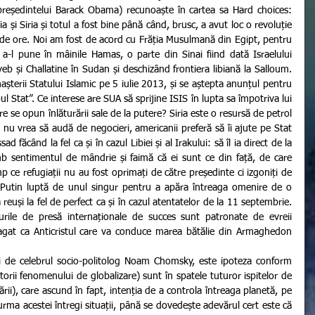
 președintelui Barack Obama) recunoaște în cartea sa Hard choices: 
bia și Siria și totul a fost bine până când, brusc, a avut loc o revoluție 
2 de ore. Noi am fost de acord cu Frăția Musulmană din Egipt, pentru 
i a-l pune în mâinile Hamas, o parte din Sinai fiind dată Israelului 
b și Challatine în Sudan și deschizând frontiera libiană la Salloum. 
șterii Statului Islamic pe 5 iulie 2013, și se aștepta anunțul pentru 
 Stat”. Ce interese are SUA să sprijine ISIS în lupta sa împotriva lui 
re se opun înlăturării sale de la putere? Siria este o resursă de petrol 
i nu vrea să audă de negocieri, americanii preferă să îi ajute pe Stat 
ad făcând la fel ca și în cazul Libiei și al Irakului: să îl ia direct de la 
mb sentimentul de mândrie și faimă că ei sunt ce din față, de care 
p ce refugiații nu au fost oprimați de către președinte ci izgoniți de 
r Putin luptă de unul singur pentru a apăra întreaga omenire de o 
euși la fel de perfect ca și în cazul atentatelor de la 11 septembrie. 
urile de presă internaționale de succes sunt patronate de evreii 
agat ca Anticristul care va conduce marea bătălie din Armaghedon 
torii fenomenului de globalizare) sunt în spatele tuturor ispitelor de 
ii), care ascund în fapt, intenția de a controla întreaga planetă, pe 
ma acestei întregi situații, până se dovedește adevărul cert este că 