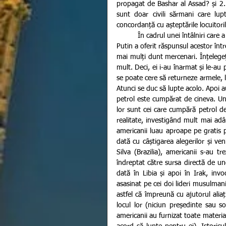
propagat de Bashar al Assad? și 2. 
sunt doar civili sărmani care lup
concordanță cu așteptările locuitori
          În cadrul unei întâlniri care a avut loc la sfârșitul lui 2014, la Valdai International Discussion Club, 
Putin a oferit răspunsul acestor între
mai mulți dunt mercenari. Înțelegeț
mult. Deci, ei i-au înarmat și le-au p
se poate cere să returneze armele, la
Atunci se duc să lupte acolo. Apoi au
petrol este cumpărat de cineva. Und
lor sunt cei care cumpără petrol de 
realitate, investigând mult mai adâ
americanii luau aproape pe gratis pe
dată cu câștigarea alegerilor și ve
Silva (Brazilia), americanii s-au t
îndreptat către sursa directă de un
dată în Libia și apoi în Irak, in
asasinat pe cei doi lideri musulmani
astfel că împreună cu ajutorul aliați
locul lor (niciun președinte sau s
americanii au furnizat toate material