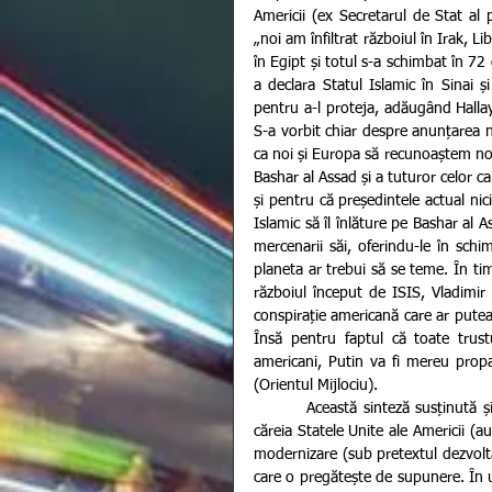
Americii (ex Secretarul de Stat al
„noi am înfiltrat războiul în Irak, Li
în Egipt și totul s-a schimbat în 7
a declara Statul Islamic în Sinai ș
pentru a-l proteja, adăugând Hallaye
S-a vorbit chiar despre anunțarea na
ca noi și Europa să recunoaștem noul
Bashar al Assad și a tuturor celor ca
și pentru că președintele actual nic
Islamic să îl înlăture pe Bashar al Ass
mercenarii săi, oferindu-le în schi
planeta ar trebui să se teme. În tim
războiul început de ISIS, Vladimi
conspirație americană care ar putea r
Însă pentru faptul că toate trust
americani, Putin va fi mereu prop
(Orientul Mijlociu).
        Această sinteză susținută și de celebrul socio-politolog Noam Chomsky, este ipoteza conform 
căreia Statele Unite ale Americii (au
modernizare (sub pretextul dezvoltăr
care o pregătește de supunere. În ur