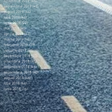
octombrie 2019
(46)
46 postări
septembrie 2019
(42)
42 postări
august 2019
(44)
44 postări
iulie 2019
(46)
46 postări
iunie 2019
(22)
22 postări
mai 2019
(46)
46 postări
aprilie 2019
(42)
42 postări
martie 2019
(42)
42 postări
februarie 2019
(39)
39 postări
ianuarie 2019
(46)
46 postări
decembrie 2018
(40)
40 postări
noiembrie 2018
(45)
45 postări
octombrie 2018
(45)
45 postări
septembrie 2018
(40)
40 postări
august 2018
(46)
46 postări
iulie 2018
(44)
44 postări
iunie 2018
(16)
16 postări