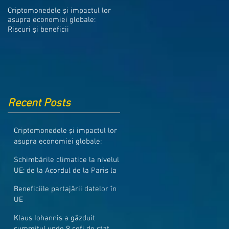
Medicamentele din Romania, cel
Criptomonedele și impactul lor
mai ieftine din intreaga UE
asupra economiei globale:
Riscuri și beneficii
Recent Posts
Criptomonedele și impactul lor
asupra economiei globale:
Riscuri și beneficii
Schimbările climatice la nivelul
UE: de la Acordul de la Paris la
pachetul Fit for 55
Beneficiile partajării datelor în
UE
Klaus Iohannis a găzduit
summitul unde 9 șefi de stat