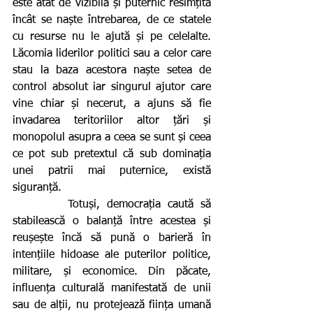
este atât de vizibilă și puternic resimțită 
încât se naște întrebarea, de ce statele 
cu resurse nu le ajută și pe celelalte. 
Lăcomia liderilor politici sau a celor care 
stau la baza acestora naște setea de 
control absolut iar singurul ajutor care 
vine chiar și necerut, a ajuns să fie 
invadarea teritoriilor altor țări și 
monopolul asupra a ceea se sunt și ceea 
ce pot sub pretextul că sub dominația 
unei patrii mai puternice, există 
siguranță.
        Totuși, democrația caută să 
stabilească o balanță între acestea și 
reușește încă să pună o barieră în 
intențiile hidoase ale puterilor politice, 
militare, și economice. Din păcate, 
influența culturală manifestată de unii 
sau de alții, nu protejează ființa umană 