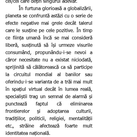
cel/cei care dețin singurul adevăr.
        În furtuna glorioasă a globalizării, 
planeta se confruntă astăzi cu o serie de 
efecte negative mai grele decât talerul 
care le susține pe cele pozitive. În timp 
ce ființa umană încă se mai consideră 
liberă, susținută să își urmeze visurile 
consumând, propunându-i-se nevoi a 
căror necesitate nu a existat niciodată, 
sprijinită să călătorească ca să participe 
la circuitul mondial al banilor sau 
oferindu-i-se varianta de a trăi mai mult 
în spațiul virtual decât în lumea reală, 
specialiștii trag un semnal de alarmă și 
punctează faptul că eliminarea 
frontierelor și adoptarea culturii, 
tradițiilor, politicii, religiei, mentalității 
etc., străine afectează foarte mult 
identitatea națională.