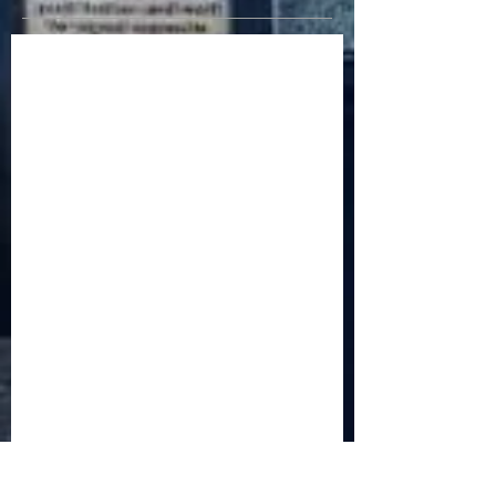
Criptomonedele și impactul lor asupra
economiei globale: Riscuri și beneficii
Schimbările climatice la nivelul UE: de la
Acordul de la Paris la pachetul Fit for 55
Beneficiile partajării datelor în UE
Klaus Iohannis a găzduit summitul unde 9 șefi de
stat cer mai mulți soldați NATO la granițe
Ucraina crede că războiul cu Rusia ar putea
continua încă un an
Finlanda intenționează să ridice o barieră la
granița cu Rusia