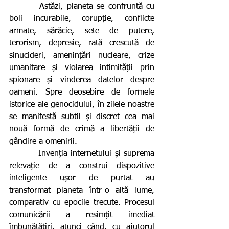
        Astăzi, planeta se confruntă cu 
boli incurabile, corupție, conflicte 
armate, sărăcie, sete de putere, 
terorism, depresie, rată crescută de 
sinucideri, amenințări nucleare, crize 
umanitare și violarea intimității prin 
spionare și vinderea datelor despre 
oameni. Spre deosebire de formele 
istorice ale genocidului, în zilele noastre 
se manifestă subtil și discret cea mai 
nouă formă de crimă a libertății de 
gândire a omenirii.
         Invenția internetului și suprema 
relevație de a construi dispozitive 
inteligente ușor de purtat au 
transformat planeta într-o altă lume, 
comparativ cu epocile trecute. Procesul 
comunicării a resimțit imediat 
îmbunătățiri, atunci când, cu ajutorul 