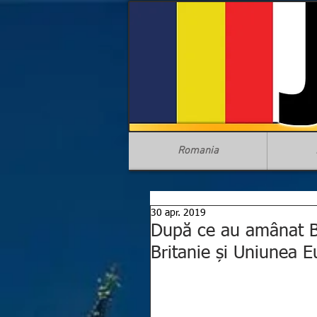
Romania
30 apr. 2019
După ce au amânat B
Britanie și Uniunea 