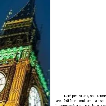
          Dacă pentru unii, noul termen limită de pronunțare a unui verdict cu privire la Brexit este o dată 
care oferă foarte mult timp la disp