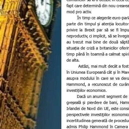
Comunelor să ia o decizie în ceea ce
fapt care determină din nou crearea 
mod pro activ.
        În timp ce alegerile euro-parlamentare programate pentru sfârșitul lunii mai ocupă cea mai mare 
parte din timpul și atenția locuitori
privire la Brexit par să se fi împ
neproductiv, ci implicit, să se înregi
au trecut mai bine de două săptăm
situația de criză a britanicilor of
timp până în toamnă a calmat spirite
de alta.
         Astăzi, mai mult decât a fost până pe 10 aprilie, starea de incertitudine continuă să persiste atât 
în Uniunea Europeană cât și în Mare
asupra modului în care se va derula
Hammond, a recunoscut de curând c
investițiilor economice.
        Dacă un anumit segment de britanici nerăbdători consideră că amânarea deciziei de Brexit este o 
greșeală și pierdere de bani, Hammo
Irlandei de Nord din UE, este consi
perspectivele investiţiilor economi
incertitudinea generată de procedura
admis Philip Hammond în Camera Comu