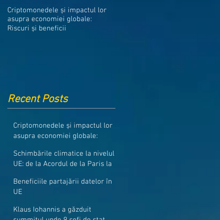
Medicamentele din Romania, cel
Criptomonedele și impactul lor
mai ieftine din intreaga UE
asupra economiei globale:
Riscuri și beneficii
Recent Posts
Criptomonedele și impactul lor
asupra economiei globale:
Riscuri și beneficii
Schimbările climatice la nivelul
UE: de la Acordul de la Paris la
pachetul Fit for 55
Beneficiile partajării datelor în
UE
Klaus Iohannis a găzduit
summitul unde 9 șefi de stat