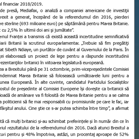
ul financiar 2018/2019.
rexit a generat, începând de la referendumul din 2016, pierderi 
e sterline (693 milioane euro) pe săptămână pentru Marea Britanie. 
t cu 2,5% în ultimii doi ani şi jumătate”.
ii Britanii la scrutinul europarlamentar. „Trebuie să fim pregătiţi 
rat Sibeth Ndiaye, un purtător de cuvânt al Guvernului de la Paris. În 
i elaborează un proiect de lege pentru a răspunde incertitudinii 
ezentanţilor britanici în viitoarea legislatură europeană.
demnat Marea Britanie să folosească următoarele luni pentru a 
unea Europeană. În alte cuvinte, candidatul Partidului Socialiștilor 
stul de președinte al Comisiei Europene își dorește ca britanicii să 
oadă de amânare va fi folosită de Marea Britanie pentru a se calma 
 politicienii să fie mai responsabili cu promisiunile pe care le fac, iar 
ârşitul anului. Cine ştie ce s-ar putea schimba între timp”, a afirmat 
iul rezultatului de la referendumul din 2016. Dacă atunci Brexitul a 
turi pentru și 48% împotriva, astăzi, un procentaj aproape de 52% 