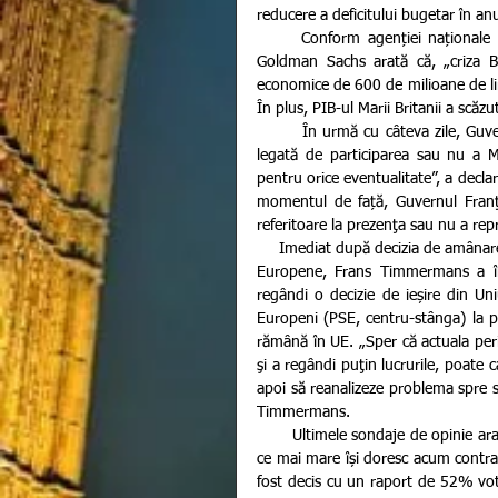
reducere a deficitului bugetar în an
      Conform agenției naționale de presă, Mediafax, o analiză a companiei americane de investiţii 
Goldman Sachs arată că, „criza B
economice de 600 de milioane de lir
În plus, PIB-ul Marii Britanii a scăzu
        În urmă cu câteva zile, Guvernul Franței a transmis că există această incertitudine semnificativă 
legată de participarea sau nu a Mar
pentru orice eventualitate”, a decla
momentul de față, Guvernul Franţe
referitoare la prezenţa sau nu a repr
     Imediat după decizia de amânarea a Brexitului până pe 31 octombrie, prim-vicepreședintele Comisiei 
Europene, Frans Timmermans a în
regândi o decizie de ieșire din Uni
Europeni (PSE, centru-stânga) la po
rămână în UE. „Sper că actuala peri
şi a regândi puţin lucrurile, poate ca
apoi să reanalizeze problema spre sf
Timmermans.
       Ultimele sondaje de opinie arată că mulți britanici și-au schimbat preferințele și în număr din ce în 
ce mai mare își doresc acum contrar
fost decis cu un raport de 52% vo