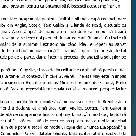
 privește acordul cu UE, pentru alții, numai mâine nu-i poimâine, 
unei presiuni pentru ca britanicii să folosească acest timp într-un 
lor din Anglia, Scoția, Țara Galilor și Irlanda de Nord, discuțiile cu 
uținat. Această lipsă de acțiune nu face doar ca timpul să treacă 
streze pe zi ce trece noi pierderi de partea Marii Britaniei. Cu toate că 
âni de la summitul extraordinar când liderii europeni au salvat 
erindu-le o ultimă amânare până în toamnă, faptul că mai este destul 
le pe de o parte, dar a încetinit procesul de analiză a soluțiilor pe 
a Britanie. În contextul în care Guvernul Theresa May este în impas 
 ieșirea din Blocul comunitar, Ministrul britanic de Finanțe, Philip 
ă Brexitul reprezintă principala cauză a reducerii perspectivelor 
nd a declarat că amânarea ieșirii Angliei, Scoției, Țării Galilor și 
derată de companii ca fiind o opțiune bună; „În mod clar, faptul că 
ce sunt în scădere faţă de ceea ce aşteptam are ca motiv principal 
 în curs pentru stabilirea modului ieşirii din Uniunea Europeană”, a 
nelor. Potrivit datelor oficiale, britanicul a ratat obiectivul de 