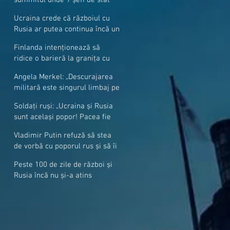
cer mai mulți soldați NATO la
Ucraina crede că războiul cu
granițe
Rusia ar putea continua încă un
an
Finlanda intenționează să
ridice o barieră la granița cu
Rusia
Angela Merkel: „Descurajarea
militară este singurul limbaj pe
care Putin îl înţelege”
Soldați ruși: „Ucraina și Rusia
sunt același popor! Pacea fie
cu voi, frați și surori”
Vladimir Putin refuză să stea
de vorbă cu poporul rus și să îi
răspundă la întrebări
Peste 100 de zile de război și
Rusia încă nu și-a atins
obiectivele sale militare
majore