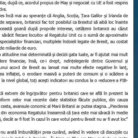
tar, după ce, acordul propus de May și negociat cu UE a fost respins 
dra.
 separare, britanicii fac tot posibilul ca Brexitul să aibă loc înainte 
această goană după propriile interese, cetățenii britanicii au căzut 
au sărăcit fiecare locuitor al Regatului Unit cu o sumă de aproximativ 
ecialiștilor financiari, multiplele îndoieli legate de Brexit, au costat 
de miliarde de euro.
e financiar, însă, ce-i drept, neînțelegerile dintre Guvernul și 
nui acord de Brexit au lansat mai multe efecte negative în lanț, 
erea inflației, o erodare masivă a puterii de consum și o scădere a 
 la nivel global, toți acești indicatori au condus la o reducere a PIB-
form celor mai recente date statistice făcute publice, din cauza 
a cesta, avansule conomic al Marii Britanii ar putea stagna. „Pierderea 
 din economia Regatului înseamnă că țara este mai săracă în medie 
ecât ar fi fost în cazul în care votul pentru Brexit nu ar fi avut loc” 