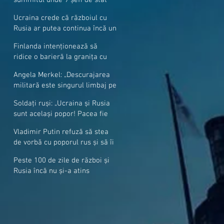
cer mai mulți soldați NATO la
Ucraina crede că războiul cu
granițe
Rusia ar putea continua încă un
an
Finlanda intenționează să
ridice o barieră la granița cu
Rusia
Angela Merkel: „Descurajarea
militară este singurul limbaj pe
care Putin îl înţelege”
Soldați ruși: „Ucraina și Rusia
sunt același popor! Pacea fie
cu voi, frați și surori”
Vladimir Putin refuză să stea
de vorbă cu poporul rus și să îi
răspundă la întrebări
Peste 100 de zile de război și
Rusia încă nu și-a atins
obiectivele sale militare
majore