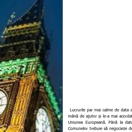
 Lucrurile par mai calme de data această în tabăra britanicilor, după ce liderii europeni le-au întins o 
mână de ajutor și le-a mai acordat
Uniunea Europeană. Până la dat
Comunelor trebuie să negocieze de 