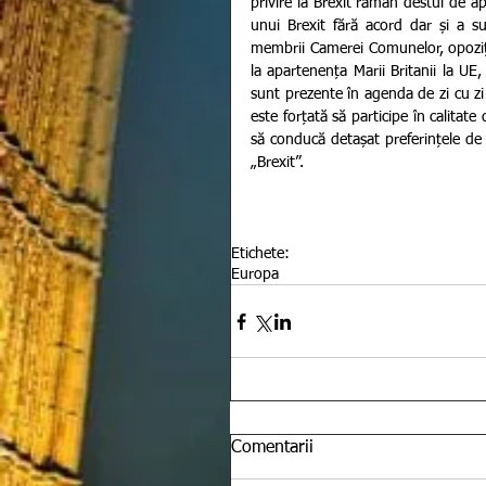
privire la Brexit rămân destul de ap
unui Brexit fără acord dar și a s
membrii Camerei Comunelor, opoziți
la apartenența Marii Britanii la UE,
sunt prezente în agenda de zi cu zi a
este forțată să participe în calitat
să conducă detașat preferințele de v
„Brexit”.
Etichete:
Europa
Comentarii