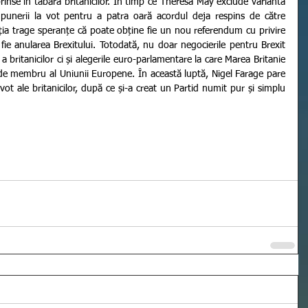
rinse în tabăra britanicilor. În timp ce Theresa May exclude varianta 
upunerii la vot pentru a patra oară acordul deja respins de către 
a trage speranțe că poate obține fie un nou referendum cu privire 
 fie anularea Brexitului. Totodată, nu doar negocierile pentru Brexit 
 britanicilor ci și alegerile euro-parlamentare la care Marea Britanie 
e de membru al Uniunii Europene. În această luptă, Nigel Farage pare 
ot ale britanicilor, după ce și-a creat un Partid numit pur și simplu 