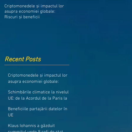
Medicamentele din Romania, cel
Criptomonedele și impactul lor
mai ieftine din intreaga UE
asupra economiei globale:
Riscuri și beneficii
Recent Posts
Criptomonedele și impactul lor
asupra economiei globale:
Riscuri și beneficii
Schimbările climatice la nivelul
UE: de la Acordul de la Paris la
pachetul Fit for 55
Beneficiile partajării datelor în
UE
Klaus Iohannis a găzduit
summitul unde 9 șefi de stat