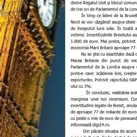
dintre Regatul Unit și blocul comuni
de trei ori de Parlamentul de la Lon
       În timp ce liderii de la Bruxelles încă mai au speranțe că Anglia, Scoția, Țara Galilor și Irlanda de 
Nord se vor răzgândi asupra ideeii de
de începutul lunii iulie. În toată 
victime. Incertitudinile Brexitului 
1.000 de euro. Mai precis, potrivit sp
economia Marii Britanii aproape 77 
        Nu se știe cu exactitate dacă o atitudine mai determinată și decizii gata luate, ar fi ajutat mai mult 
Marea Britanie din punct de veder
Parlamentul de la Londra asupra u
printre care: scăderea lirei, creșt
exporturilor. Potrivit raportului S&P
ului cu 3%.
         În concluzie, realitatea arată extrem de îngrijorător pentru britanici care se află în prezent la 
marginea unei noi recensiuni. Con
incertitudinii legate de Brexit, anul
de aproape 77 de miliarde de euro
cu peste o mie de euro de persoană, d
informează digi24.ro.
        Din păcate situația de acum nu arată îmbunătățiri prea curând, având în vedere că discuțiile cu 