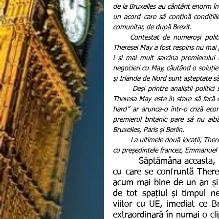
de la Bruxelles au cântărit enorm î
un acord care să conțină condițiile
comunitar, de după Brexit.
     Contestat de numeroși politicieni britanici, deși a primit aprobarea Uniunii Europene, acordul 
Theresei May a fost respins nu mai
i și mai mult sarcina premierului
negocieri cu May, căutând o soluție 
și Irlanda de Nord sunt așteptate să 
       Deși printre analiștii politici se preconizează din ce în ce mai mult riscul unui Brexit fără acord, 
Theresa May este în stare să facă o
hard” ar arunca-o într-o criză econ
premierul britanic pare să nu aib
Bruxelles, Paris și Berlin.
         La ultimele două locații, Theresa May va ajunge chiar astăzi, unde are prevăzute întâlniri prioritare 
cu președintele francez, Emmanuel 
        Săptămâna aceasta, numai premierul britanic să nu îți dorești să fii. Rolul 
cu care se confruntă There
acum mai bine de un an și 
de tot spațiul și timpul ne
viitor cu UE, imediat ce Bre
extraordinară în numai o cli