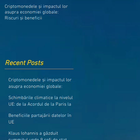
Medicamentele din Romania, cel
Criptomonedele și impactul lor
mai ieftine din intreaga UE
asupra economiei globale:
Riscuri și beneficii
Recent Posts
Criptomonedele și impactul lor
asupra economiei globale:
Riscuri și beneficii
Schimbările climatice la nivelul
UE: de la Acordul de la Paris la
pachetul Fit for 55
Beneficiile partajării datelor în
UE
Klaus Iohannis a găzduit
summitul unde 9 șefi de stat