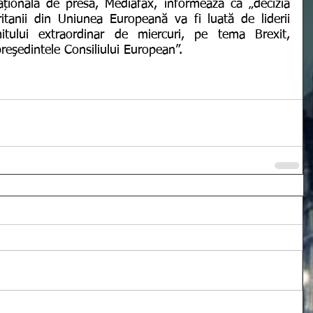
națională de presă, Mediafax, informează că „decizia 
Britanii din Uniunea Europeană va fi luată de liderii 
tului extraordinar de miercuri, pe tema Brexit, 
eşedintele Consiliului European”. 