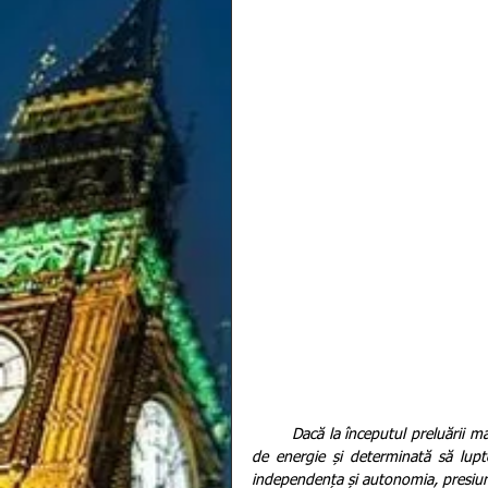
        Dacă la începutul preluării mandatului de prim ministrul al Marii Britanii, Theresa May părea plină 
de energie și determinată să lupte
independența și autonomia, presiunea 