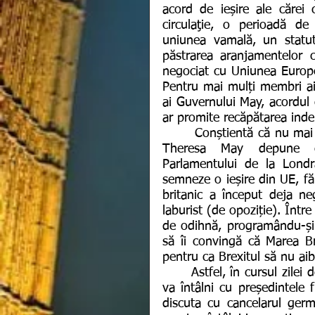
acord de ieșire ale cărei co
circulaţie, o perioadă de 
uniunea vamală, un statut 
păstrarea aranjamentelor 
negociat cu Uniunea Europea
Pentru mai mulți membri ai
ai Guvernului May, acordul 
ar promite recăpătarea inde
       Conștientă că nu mai este suficient timp pentru redactarea unui alt acord, 
Theresa May depune efo
Parlamentului de la Lond
semneze o ieșire din UE, făr
britanic a început deja neg
laburist (de opoziție). Într
de odihnă, programându-și în
să îi convingă că Marea B
pentru ca Brexitul să nu ai
      Astfel, în cursul zilei de astăzi, Theresa May va zbura atât la Paris unde se 
va întâlni cu președintele 
discuta cu cancelarul germa