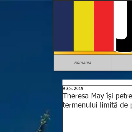
Romania
9 apr. 2019
Theresa May își petr
termenului limită de 