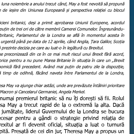
n luna noiembrie a anului trecut când, May a fost nevoită să propună 
 de ieșire din Uniunea Europeană și perspectiva relației cu blocul 
 puțin de trei ori de către membrii Camerei Comunelor. Îngreunându-
 britanic, Parlamentul de la Londra se află în momentul acesta în 
urgentă până pe data de 12 aprilie, când Anglia, Țara Galilor, Scoția 
prezinte decizia pe care au luat-o în legătură cu Brexitul.
rice pentru a nu pune Marea Britanie în situația în care un „Brexit 
omică fără precedent. Având mai puțin de patru zile la dispoziție, 
ă timp de odihnă, făcând naveta între Parlamentul de la Londra, 
Macron și Cancelarul Germaniei, Angela Merkel. 
sa May a trecut rapid de la o extremă la alta. Dacă 
jumătate, liderul Guvernului de la Londra se bucura 
cesar pentru a gândi o strategie privind relația de 
xitul ar fi devenit oficial, situația a luat o turnură 
pită. Presată de cei din jur, Theresa May a propus un 