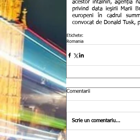
acestor întâlniri, agenția 
privind data ieşirii Marii 
europeni în cadrul summi
convocat de Donald Tusk, pr
Etichete:
Romania
Comentarii
Scrie un comentariu...