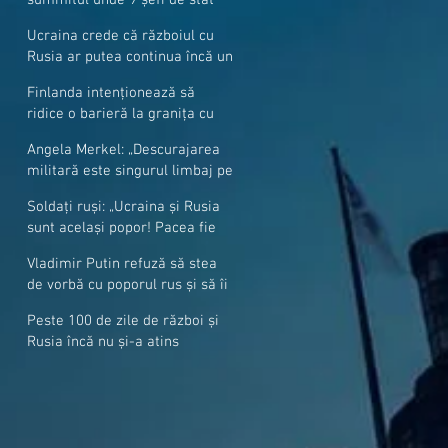
cer mai mulți soldați NATO la
Ucraina crede că războiul cu
granițe
Rusia ar putea continua încă un
an
Finlanda intenționează să
ridice o barieră la granița cu
Rusia
Angela Merkel: „Descurajarea
militară este singurul limbaj pe
care Putin îl înţelege”
Soldați ruși: „Ucraina și Rusia
sunt același popor! Pacea fie
cu voi, frați și surori”
Vladimir Putin refuză să stea
de vorbă cu poporul rus și să îi
răspundă la întrebări
Peste 100 de zile de război și
Rusia încă nu și-a atins
obiectivele sale militare
majore