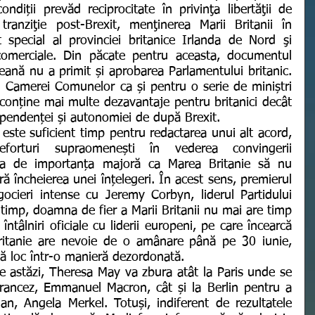
ndiții prevăd reciprocitate în privinţa libertăţii de 
tranziţie post-Brexit, menţinerea Marii Britanii în 
special al provinciei britanice Irlanda de Nord şi 
comerciale. Din păcate pentru aceasta, documentul 
nă nu a primit și aprobarea Parlamentului britanic. 
 Camerei Comunelor ca și pentru o serie de miniștri 
conține mai multe dezavantaje pentru britanici decât 
pendenței și autonomiei de după Brexit.
rturi supraomenești în vederea convingerii 
ra de importanța majoră ca Marea Britanie să nu 
ă încheierea unei înțelegeri. În acest sens, premierul 
ocieri intense cu Jeremy Corbyn, liderul Partidului 
e timp, doamna de fier a Marii Britanii nu mai are timp 
tâlniri oficiale cu liderii europeni, pe care încearcă 
ritanie are nevoie de o amânare până pe 30 iunie, 
bă loc într-o manieră dezordonată.
francez, Emmanuel Macron, cât și la Berlin pentru a 
n, Angela Merkel. Totuși, indiferent de rezultatele 