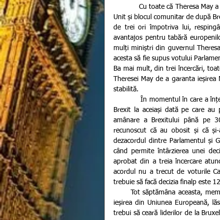
            Cu toate că Theresa May a propus deja un acord care să susțină relația de viitor dintre Regatul 
Unit și blocul comunitar de după Bre
de trei ori împotriva lui, respin
avantajos pentru tabără europenilor
mulți miniștri din guvernul Theres
acesta să fie supus votului Parlame
Ba mai mult, din trei încercări, toa
Theresei May de a garanta ieșirea M
stabilită.
            În momentul în care a înțeles că nu mai sunt șanse ca cele două tabere să bată palma pentru 
Brexit la aceiași dată pe care a
amânare a Brexitului până pe 30 
recunoscut că au obosit și că și-a
dezacordul dintre Parlamentul și G
când permite întârzierea unei deci
aprobat din a treia încercare atunc
acordul nu a trecut de voturile C
trebuie să facă decizia finalp este 12
      Tot săptămâna aceasta, membrii Parlamentului au votat împotriva tuturor alternativelor privind 
ieșirea din Uniunea Europeană, lă
trebui să ceară liderilor de la Brux