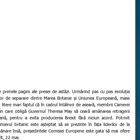
ilor de separare dintre Marea Britanie și Uniunea Europeană, mass 
itere mari faptul că în cadrul întâlnirii de aseară, membrii Camerei 
n care obligă Guvernul Theresa May să ceară amânarea retragerii 
ană, pentru a evita producerea Brexit fără niciun acord. Potrivit 
mierul britanic este așteptat să se prezinte în fața liderilor de la 
ânare însă, președintele Comisiei Europene este gata să mai ofere 
lt, 22 mai.