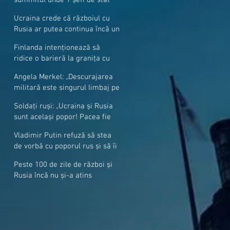
cer mai mulți soldați NATO la
Ucraina crede că războiul cu
granițe
Rusia ar putea continua încă un
an
Finlanda intenționează să
ridice o barieră la granița cu
Rusia
Angela Merkel: „Descurajarea
militară este singurul limbaj pe
care Putin îl înţelege”
Soldați ruși: „Ucraina și Rusia
sunt același popor! Pacea fie
cu voi, frați și surori”
Vladimir Putin refuză să stea
de vorbă cu poporul rus și să îi
răspundă la întrebări
Peste 100 de zile de război și
Rusia încă nu și-a atins
obiectivele sale militare
majore