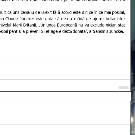
islația necesară unui referendum pe tema Acordului Brexit sau a 
an-Claude Juncker este gata să dea o mână de ajutor britanicilor 
 nivelul Marii Britanii. „Uniunea Europeană nu va exclude niciun stat 
 posibil pentru a preveni o retragere dezordonată”, a transmis Juncker.