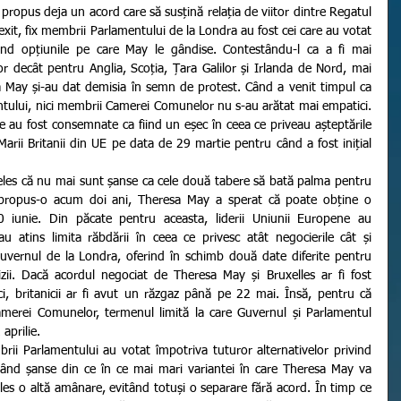
xit, fix membrii Parlamentului de la Londra au fost cei care au votat 
gând opțiunile pe care May le gândise. Contestându-l ca a fi mai 
 decât pentru Anglia, Scoția, Țara Galilor și Irlanda de Nord, mai 
a May și-au dat demisia în semn de protest. Când a venit timpul ca 
ntului, nici membrii Camerei Comunelor nu s-au arătat mai empatici. 
te au fost consemnate ca fiind un eșec în ceea ce priveau așteptările 
arii Britanii din UE pe data de 29 martie pentru când a fost inițial 
u propus-o acum doi ani, Theresa May a sperat că poate obține o 
iunie. Din păcate pentru aceasta, liderii Uniunii Europene au 
u atins limita răbdării în ceea ce privesc atât negocierile cât și 
uvernul de la Londra, oferind în schimb două date diferite pentru 
zii. Dacă acordul negociat de Theresa May și Bruxelles ar fi fost 
i, britanicii ar fi avut un răzgaz până pe 22 mai. Însă, pentru că 
amerei Comunelor, termenul limită la care Guvernul și Parlamentul 
 aprilie.
sând șanse din ce în ce mai mari variantei în care Theresa May va 
elles o altă amânare, evitând totuși o separare fără acord. În timp ce 