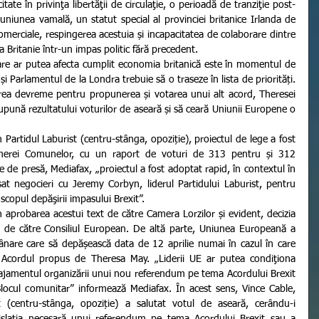
te în privinţa libertăţii de circulaţie, o perioadă de tranziţie post-
 uniunea vamală, un statut special al provinciei britanice Irlanda de 
merciale, respingerea acestuia și incapacitatea de colaborare dintre 
 Britanie într-un impas politic fără precedent.
și Parlamentul de la Londra trebuie să o traseze în lista de priorități. 
prea devreme pentru propunerea și votarea unui alt acord, Theresei 
pună rezultatului voturilor de aseară și să ceară Uniunii Europene o 
merei Comunelor, cu un raport de voturi de 313 pentru și 312 
e de presă, Mediafax, „proiectul a fost adoptat rapid, în contextul în 
t negocieri cu Jeremy Corbyn, liderul Partidului Laburist, pentru 
scopul depăşirii impasului Brexit”.
i de către Consiliul European. De altă parte, Uniunea Europeană a 
nare care să depășească data de 12 aprilie numai în cazul în care 
a Acordul propus de Theresa May. „Liderii UE ar putea condiţiona 
jamentul organizării unui nou referendum pe tema Acordului Brexit 
 Blocul comunitar” informează Mediafax. În acest sens, Vince Cable, 
at (centru-stânga, opoziție) a salutat votul de aseară, cerându-i 