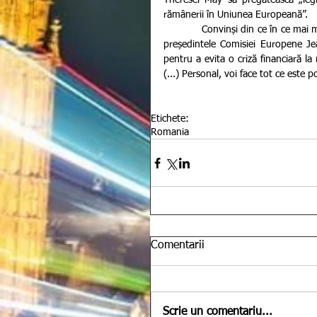
Theresei May să pregătească „leg
rămânerii în Uniunea Europeană”.
            Convinși din ce în ce mai mult că uns cenariu de Brexit fără acord este din ce în ce mai posibil, 
președintele Comisiei Europene Je
pentru a evita o criză financiară la
(...) Personal, voi face tot ce este
Etichete:
Romania
Comentarii
Scrie un comentariu...