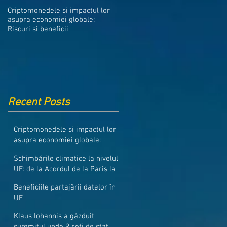
Medicamentele din Romania, cel
Criptomonedele și impactul lor
mai ieftine din intreaga UE
asupra economiei globale:
Riscuri și beneficii
Recent Posts
Criptomonedele și impactul lor
asupra economiei globale:
Riscuri și beneficii
Schimbările climatice la nivelul
UE: de la Acordul de la Paris la
pachetul Fit for 55
Beneficiile partajării datelor în
UE
Klaus Iohannis a găzduit
summitul unde 9 șefi de stat