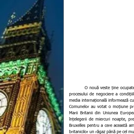
         O nouă veste ține ocupate primele pagini ale presei de astăzi. Urmărind pas cu pas evoluția 
procesului de negociere a condiți
media internațională informează cu l
Comunelor au votat o moțiune pri
Marii Britanii din Uniunea Europe
înțelegerii de miercuri noapte, pre
Bruxelles pentru a cere această am
britanicilor un răgaz până pe cel mu