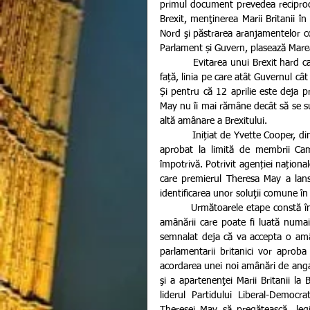
primul document prevedea reciprocita
Brexit, menţinerea Marii Britanii în
Nord şi păstrarea aranjamentelor co
Parlament și Guvern, plasează Marea
          Evitarea unui Brexit hard care ar putea afecta cumplit economia britanică este în momentul de 
față, linia pe care atât Guvernul cât 
Și pentru că 12 aprilie este deja 
May nu îi mai rămâne decât să se su
altă amânare a Brexitului.
          Inițiat de Yvette Cooper, din Partidul Laburist (centru-stânga, opoziție), proiectul de lege a fost 
aprobat la limită de membrii Ca
împotrivă. Potrivit agenției național
care premierul Theresa May a lansa
identificarea unor soluţii comune în 
         Următoarele etape constă în aprobarea acestui text de către Camera Lorzilor și evident, decizia 
amânării care poate fi luată numa
semnalat deja că va accepta o amâ
parlamentarii britanici vor aprob
acordarea unei noi amânări de anga
şi a apartenenţei Marii Britanii la
liderul Partidului Liberal-Democr