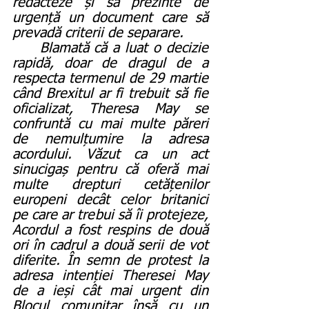
redacteze și să prezinte de 
urgență un document care să 
prevadă criterii de separare.
     Blamată că a luat o decizie 
rapidă, doar de dragul de a 
respecta termenul de 29 martie 
când Brexitul ar fi trebuit să fie 
oficializat, Theresa May se 
confruntă cu mai multe păreri 
de nemulțumire la adresa 
acordului. Văzut ca un act 
sinucigaș pentru că oferă mai 
multe drepturi cetățenilor 
europeni decât celor britanici 
pe care ar trebui să îi protejeze, 
Acordul a fost respins de două 
ori în cadrul a două serii de vot 
diferite. În semn de protest la 
adresa intenției Theresei May 
de a ieși cât mai urgent din 
Blocul comunitar însă cu un 