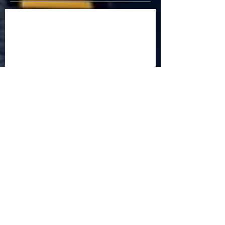
Criptomonedele și impactul lor asupra
economiei globale: Riscuri și beneficii
Schimbările climatice la nivelul UE: de la
Acordul de la Paris la pachetul Fit for 55
Beneficiile partajării datelor în UE
Klaus Iohannis a găzduit summitul unde 9 șefi de
stat cer mai mulți soldați NATO la granițe
Ucraina crede că războiul cu Rusia ar putea
continua încă un an
Finlanda intenționează să ridice o barieră la
granița cu Rusia
Angela Merkel: „Descurajarea militară este