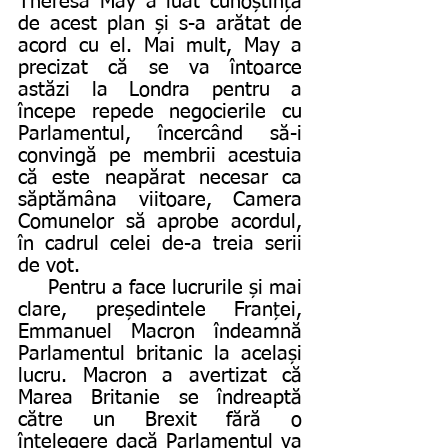
Theresa May a luat cunoștință 
de acest plan și s-a arătat de 
acord cu el. Mai mult, May a 
precizat că se va întoarce 
astăzi la Londra pentru a 
începe repede negocierile cu 
Parlamentul, încercând să-i 
convingă pe membrii acestuia 
că este neapărat necesar ca 
săptămâna viitoare, Camera 
Comunelor să aprobe acordul, 
în cadrul celei de-a treia serii 
de vot.
     Pentru a face lucrurile și mai 
clare, președintele Franței, 
Emmanuel Macron îndeamnă 
Parlamentul britanic la același 
lucru. Macron a avertizat că 
Marea Britanie se îndreaptă 
către un Brexit fără o 
înțelegere dacă Parlamentul va 