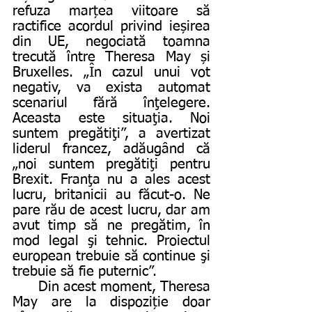
refuza marțea viitoare să 
ractifice acordul privind ieșirea 
din UE, negociată toamna 
trecută între Theresa May și 
Bruxelles. „În cazul unui vot 
negativ, va exista automat 
scenariul fără înţelegere. 
Aceasta este situaţia. Noi 
suntem pregătiţi”, a avertizat 
liderul francez, adăugând că 
„noi suntem pregătiţi pentru 
Brexit. Franţa nu a ales acest 
lucru, britanicii au făcut-o. Ne 
pare rău de acest lucru, dar am 
avut timp să ne pregătim, în 
mod legal şi tehnic. Proiectul 
european trebuie să continue şi 
trebuie să fie puternic”.        
      Din acest moment, Theresa 
May are la dispoziție doar 