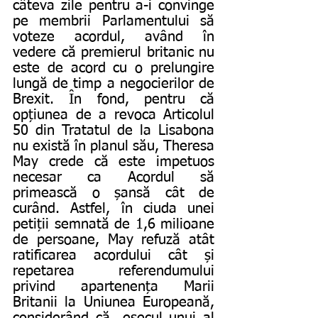
câteva zile pentru a-i convinge 
pe membrii Parlamentului să 
voteze acordul, având în 
vedere că premierul britanic nu 
este de acord cu o prelungire 
lungă de timp a negocierilor de 
Brexit. În fond, pentru că 
opțiunea de a revoca Articolul 
50 din Tratatul de la Lisabona 
nu există în planul său, Theresa 
May crede că este impetuos 
necesar ca Acordul să 
primească o șansă cât de 
curând. Astfel, în ciuda unei 
petiții semnată de 1,6 milioane 
de persoane, May refuză atât 
ratificarea acordului cât și 
repetarea referendumului 
privind apartenența Marii 
Britanii la Uniunea Europeană, 
considerând că „eșecul unui al 