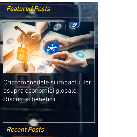
Featured Posts
Medicamentele
Criptomonedele și impactul lor
cele mai ieftin
asupra economiei globale:
Riscuri și beneficii
Recent Posts