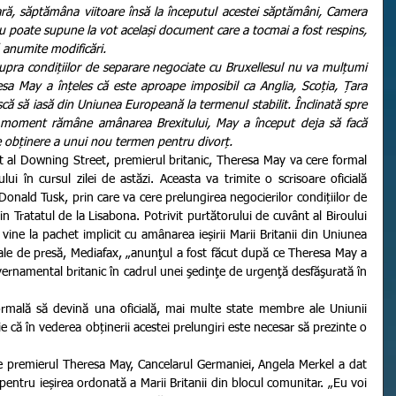
ră, săptămâna viitoare însă la începutul acestei săptămâni, Camera 
 poate supune la vot același document care a tocmai a fost respins, 
 anumite modificări.
esa May a înțeles că este aproape imposibil ca Anglia, Scoția, Țara 
scă să iasă din Uniunea Europeană la termenul stabilit. Înclinată spre 
t moment rămâne amânarea Brexitului, May a început deja să facă 
e obținere a unui nou termen pentru divorț.
i în cursul zilei de astăzi. Aceasta va trimite o scrisoare oficială 
Donald Tusk, prin care va cere prelungirea negocierilor condițiilor de 
in Tratatul de la Lisabona. Potrivit purtătorului de cuvânt al Biroului 
vine la pachet implicit cu amânarea ieșirii Marii Britanii din Uniunea 
ale de presă, Mediafax, „anunţul a fost făcut după ce Theresa May a 
ernamental britanic în cadrul unei şedinţe de urgenţă desfăşurată în 
 că în vederea obținerii acestei prelungiri este necesar să prezinte o 
 pentru ieșirea ordonată a Marii Britanii din blocul comunitar. „Eu voi 