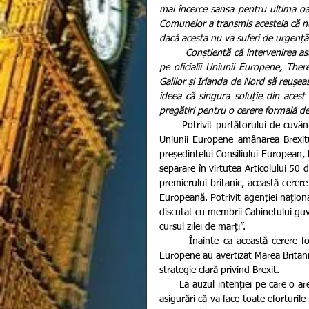
mai încerce sansa pentru ultima oa
Comunelor a transmis acesteia că nu
dacă acesta nu va suferi de urgență
        Conștientă că intervenirea asupra condițiilor de separare negociate cu Bruxellesul nu va mulțumi 
pe oficialii Uniunii Europene, Ther
Galilor și Irlanda de Nord să reușea
ideea că singura soluție din aces
pregătiri pentru o cerere formală d
       Potrivit purtătorului de cuvânt al Downing Street, premierul britanic, Theresa May va cere formal 
Uniunii Europene amânarea Brexitulu
președintelui Consiliului European, 
separare în virtutea Articolului 50 d
premierului britanic, această cerere 
Europeană. Potrivit agenției națion
discutat cu membrii Cabinetului guv
cursul zilei de marți”.
       Înainte ca această cerere formală să devină una oficială, mai multe state membre ale Uniunii 
Europene au avertizat Marea Britanie
strategie clară privind Brexit.
      La auzul intenției pe care o are premierul Theresa May, Cancelarul Germaniei, Angela Merkel a dat 
asigurări că va face toate eforturile