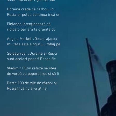
cer mai mulți soldați NATO la
Ucraina crede că războiul cu
granițe
Rusia ar putea continua încă un
an
Finlanda intenționează să
ridice o barieră la granița cu
Rusia
Angela Merkel: „Descurajarea
militară este singurul limbaj pe
care Putin îl înţelege”
Soldați ruși: „Ucraina și Rusia
sunt același popor! Pacea fie
cu voi, frați și surori”
Vladimir Putin refuză să stea
de vorbă cu poporul rus și să îi
răspundă la întrebări
Peste 100 de zile de război și
Rusia încă nu și-a atins
obiectivele sale militare
majore