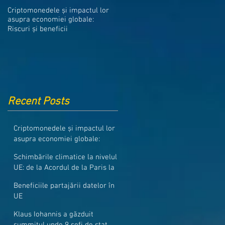
Medicamentele din Romania, cel
Criptomonedele și impactul lor
mai ieftine din intreaga UE
asupra economiei globale:
Riscuri și beneficii
Recent Posts
Criptomonedele și impactul lor
asupra economiei globale:
Riscuri și beneficii
Schimbările climatice la nivelul
UE: de la Acordul de la Paris la
pachetul Fit for 55
Beneficiile partajării datelor în
UE
Klaus Iohannis a găzduit
summitul unde 9 șefi de stat