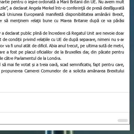
artie pentru o ieşire ordonată a Marii Britanii din UE. Nu avem mult 
ile”, a declarat Angela Merkel într-o conferinţă de presă desfăşurată 
acă Uniunea Europeană manifestă disponibilitatea amânării Brexit, 
er să menţinem relaţii bune cu Marea Britanie după ce va părăsi 
t de condiții privind relațiile cu UE de după separare, nimeni nu s-ar 
r va fi unul atât de dificil. Abia anul trecut, pe ultima sută de metri, 
 a fost pe placul oficialilor de la Bruxelles dar, din păcate pentru 
 de către Parlamentul de la Londra.
 propunerea Camerei Comunelor de a solicita amânarea Brexitului 