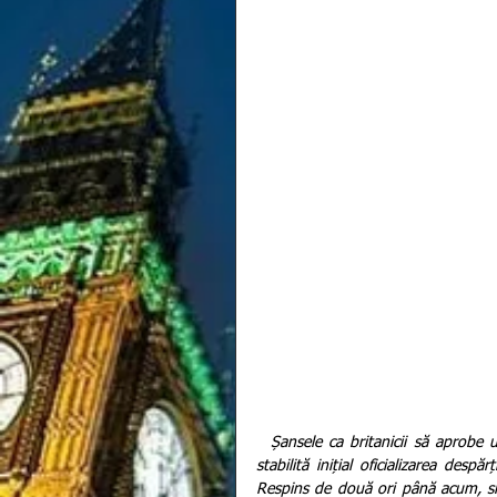
Șansele ca britanicii să aprobe
stabilită inițial oficializarea despă
Respins de două ori până acum, si