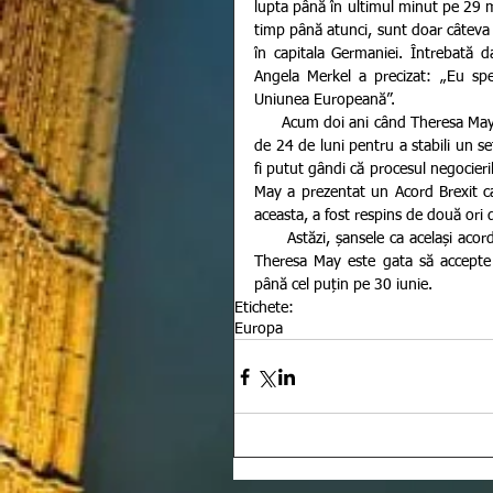
lupta până în ultimul minut pe 29 m
timp până atunci, sunt doar câteva z
în capitala Germaniei. Întrebată d
Angela Merkel a precizat: „Eu sp
Uniunea Europeană”.
      Acum doi ani când Theresa May a declarat public plină de încredere că Regatul Unit are nevoie doar 
de 24 de luni pentru a stabili un se
fi putut gândi că procesul negocierilo
May a prezentat un Acord Brexit care
aceasta, a fost respins de două ori
      Astăzi, șansele ca același acord să mai fie votat și a treia oară, scad semnificativ, fapt pentru care, 
Theresa May este gata să accepte
până cel puțin pe 30 iunie.
Etichete:
Europa