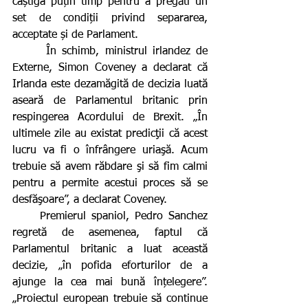
câștiga puțin timp pentru a pregăti un 
set de condiții privind separarea, 
acceptate și de Parlament.
      În schimb, ministrul irlandez de 
Externe, Simon Coveney a declarat că 
Irlanda este dezamăgită de decizia luată 
aseară de Parlamentul britanic prin 
respingerea Acordului de Brexit. „În 
ultimele zile au existat predicţii că acest 
lucru va fi o înfrângere uriaşă. Acum 
trebuie să avem răbdare şi să fim calmi 
pentru a permite acestui proces să se 
desfăşoare”, a declarat Coveney.
     Premierul spaniol, Pedro Sanchez 
regretă de asemenea, faptul că 
Parlamentul britanic a luat această 
decizie, „în pofida eforturilor de a 
ajunge la cea mai bună înțelegere”. 
„Proiectul european trebuie să continue 