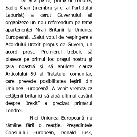
      De altă parte, primarul Londrei, 
Sadiq Khan (membru și el al Partidului 
Laburist) a cerut Guvernului să 
organizeze un nou referendum pe tema 
apartenenței Mraii Britanii la Uniunea 
Europeană. „Salut votul de respingere a 
Acordului Brexit propus de Guvern, un 
acord prost. Premierul trebuie să 
plaseze pe primul loc oraşul nostru şi 
ţara noastră şi să anuleze clauza 
Articolului 50 al Tratatului comunitar, 
care prevede posibilitatea ieşirii din 
Uniunea Europeană. A venit vremea ca 
cetăţenii britanici să aibă ultimul cuvânt 
despre Brexit” a precizat primarul 
Londrei.
         Nici Uniunea Europeană nu 
rămâne fără o reacție. Președintele 
Consiliului European, Donald Tusk, 