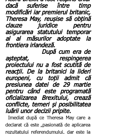
dacă suferise între timp 
modificări iar premierul britanic, 
Theresa May, reușise să obțină 
clauze juridice pentru 
asigurarea statutului temporar 
al al măsurilor adoptate la 
frontiera irlandeză.
            După cum era de 
așteptat, respingerea 
proiectului nu a fost scutită de 
reacții. De la britanici la lideri 
europeni, cu toții admit că 
presiunea datei de 29 martie 
pentru când este programată 
oficializarea Brexitului, crează 
conflicte, temeri și posibilitatea 
luării unor decizii pripite.
 Imediat după ce Theresa May care a 
declarat că este „pasionată de aplicarea 
rezultatului referendumului, dar este la 