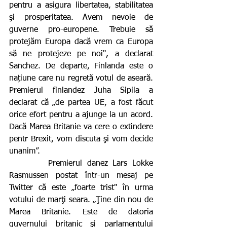
pentru a asigura libertatea, stabilitatea 
şi prosperitatea. Avem nevoie de 
guverne pro-europene. Trebuie să 
protejăm Europa dacă vrem ca Europa 
să ne protejeze pe noi", a declarat 
Sanchez. De departe, Finlanda este o 
națiune care nu regretă votul de aseară. 
Premierul finlandez Juha Sipila a 
declarat că „de partea UE, a fost făcut 
orice efort pentru a ajunge la un acord. 
Dacă Marea Britanie va cere o extindere 
pentr Brexit, vom discuta şi vom decide 
unanim”.
        Premierul danez Lars Lokke 
Rasmussen postat într-un mesaj pe 
Twitter că este „foarte trist" în urma 
votului de marţi seara. „Ţine din nou de 
Marea Britanie. Este de datoria 
guvernului britanic şi parlamentului 