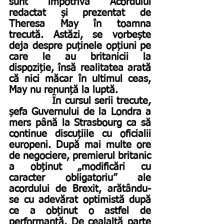
sunt împotriva Acordului 
redactat și prezentat de 
Theresa May în toamna 
trecută. Astăzi, se vorbește 
deja despre puținele opțiuni pe 
care le au britanicii la 
dispoziție, însă realitatea arată 
că nici măcar în ultimul ceas, 
May nu renunță la luptă.
            În cursul serii trecute, 
șefa Guvernului de la Londra a 
mers până la Strasbourg ca să 
continue discuțiile cu oficialii 
europeni. După mai multe ore 
de negociere, premierul britanic 
a obținut „modificări cu 
caracter obligatoriu” ale 
acordului de Brexit, arătându-
se cu adevărat optimistă după 
ce a obținut o astfel de 
performanță. De cealaltă parte 