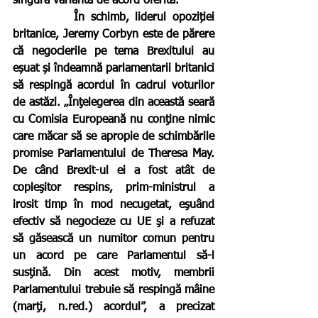
singura variantă de acord oferită.
          În schimb, liderul opoziției 
britanice, Jeremy Corbyn este de părere 
că negocierile pe tema Brexitului au 
eșuat și îndeamnă parlamentarii britanici 
să respingă acordul în cadrul voturilor 
de astăzi. „Înţelegerea din această seară 
cu Comisia Europeană nu conţine nimic 
care măcar să se apropie de schimbările 
promise Parlamentului de Theresa May. 
De când Brexit-ul ei a fost atât de 
copleşitor respins, prim-ministrul a 
irosit timp în mod necugetat, eşuând 
efectiv să negocieze cu UE şi a refuzat 
să găsească un numitor comun pentru 
un acord pe care Parlamentul să-l 
susţină. Din acest motiv, membrii 
Parlamentului trebuie să respingă mâine 
(marţi, n.red.) acordul”, a precizat 