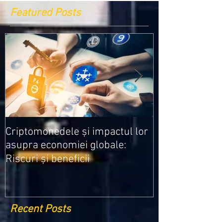
Featured Posts
Medicamentele
Criptomonedele și impactul lor
cele mai ieftin
asupra economiei globale:
Riscuri și beneficii
Recent Posts