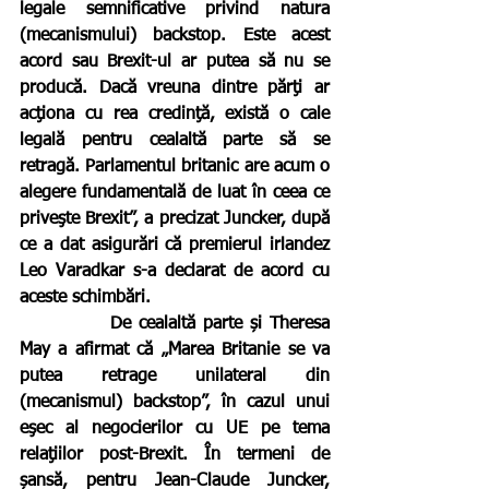
legale semnificative privind natura 
(mecanismului) backstop. Este acest 
acord sau Brexit-ul ar putea să nu se 
producă. Dacă vreuna dintre părţi ar 
acţiona cu rea credinţă, există o cale 
legală pentru cealaltă parte să se 
retragă. Parlamentul britanic are acum o 
alegere fundamentală de luat în ceea ce 
priveşte Brexit”, a precizat Juncker, după 
ce a dat asigurări că premierul irlandez 
Leo Varadkar s-a declarat de acord cu 
aceste schimbări.
            De cealaltă parte și Theresa 
May a afirmat că „Marea Britanie se va 
putea retrage unilateral din 
(mecanismul) backstop”, în cazul unui 
eşec al negocierilor cu UE pe tema 
relaţiilor post-Brexit. În termeni de 
șansă, pentru Jean-Claude Juncker, 