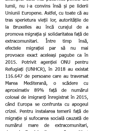
lumii, nu i-a convins însă și pe liderii 
Uniunii Europene. Astfel, cu toate că au 
tras sperietura vieții lor, autoritățile de 
la Bruxelles au încă curajul de a 
promova migrația și solidaritatea față de 
extracomunitari. Între timp însă, 
efectele migrației par să nu mai 
provoace exact aceleași pagube ca în 
2015. Potrivit agenției ONU pentru 
Refugiați (UNHCR), în 2018 au existat 
116.647 de persoane care au traversat 
Marea Mediterană, o scădere cu 
aproximativ 89% față de numărul 
colosal de imigranți înregistrat în 2015, 
când Europa se confrunta cu apogeul 
crizei. Pentru instalarea temerii față de 
migrație și sufocarea socială cauzată de 
numărul mare de extracomunitari, 