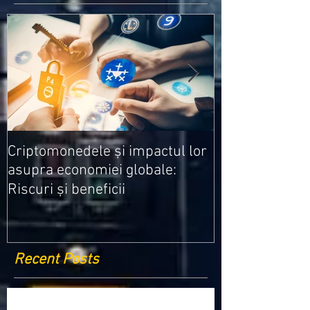
Medicamentele
Criptomonedele și impactul lor
cele mai ieftin
asupra economiei globale:
Riscuri și beneficii
Recent Posts
Criptomonedele și impactul lor asupra