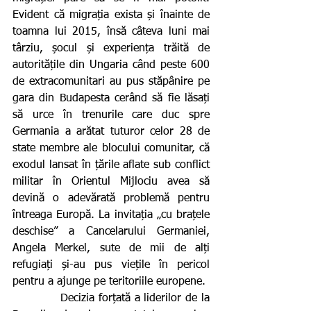
Evident că migrația exista și înainte de 
toamna lui 2015, însă câteva luni mai 
târziu, șocul și experiența trăită de 
autoritățile din Ungaria când peste 600 
de extracomunitari au pus stăpânire pe 
gara din Budapesta cerând să fie lăsați 
să urce în trenurile care duc spre 
Germania a arătat tuturor celor 28 de 
state membre ale blocului comunitar, că 
exodul lansat în țările aflate sub conflict 
militar în Orientul Mijlociu avea să 
devină o adevărată problemă pentru 
întreaga Europă. La invitația „cu brațele 
deschise” a Cancelarului Germaniei, 
Angela Merkel, sute de mii de alți 
refugiați și-au pus viețile în pericol 
pentru a ajunge pe teritoriile europene.
            Decizia forțată a liderilor de la 