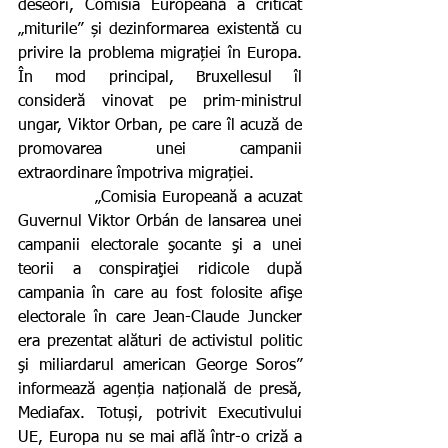
deseori, Comisia Europeană a criticat 
„miturile” și dezinformarea existentă cu 
privire la problema migrației în Europa. 
În mod principal, Bruxellesul îl 
consideră vinovat pe prim-ministrul 
ungar, Viktor Orban, pe care îl acuză de 
promovarea unei campanii 
extraordinare împotriva migrației.
            „Comisia Europeană a acuzat 
Guvernul Viktor Orbán de lansarea unei 
campanii electorale şocante şi a unei 
teorii a conspiraţiei ridicole după 
campania în care au fost folosite afişe 
electorale în care Jean-Claude Juncker 
era prezentat alături de activistul politic 
şi miliardarul american George Soros” 
informează agenția națională de presă, 
Mediafax. Totuși, potrivit Executivului 
UE, Europa nu se mai află într-o criză a 