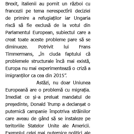
Brexit, italienii au pornit un război cu 
francezii pe tema nerespectîrii deciziei 
de primire a refugiaților iar Ungaria 
riscă să fie exclusă de la votul din 
Parlamentul European, subiectul care a 
creat toate aceste probleme pare să se 
diminueze. Potrivit lui Frans 
Timmermans, „în ciuda faptului că 
problemele structurale încă mai există, 
Europa nu mai experimentează o criză a 
imigranților ca cea din 2015”.
            Astăzi, nu doar Uniunea 
Europeană are o problemă cu migrația. 
Imediat ce și-a preluat mandatul de 
președinte, Donald Trump a declanșat o 
puternică campanie împotriva străinilor 
care aveau de gând să se instaleze pe 
teritoriile Statelor Unite ale Americii. 
Exemplul celei mai puternice politici ale 