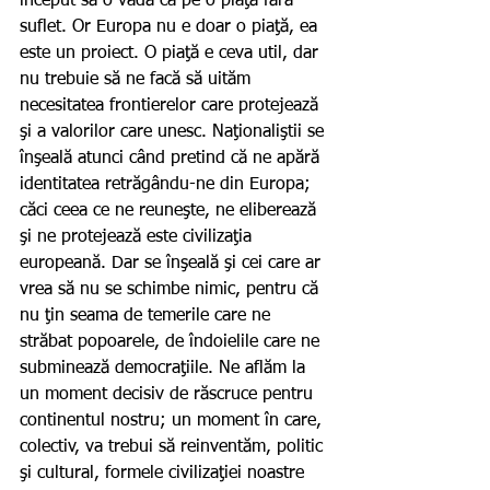
început să o vadă ca pe o piaţă fără 
suflet. Or Europa nu e doar o piaţă, ea 
este un proiect. O piaţă e ceva util, dar 
nu trebuie să ne facă să uităm 
necesitatea frontierelor care protejează 
şi a valorilor care unesc. Naţionaliştii se 
înşeală atunci când pretind că ne apără 
identitatea retrăgându-ne din Europa; 
căci ceea ce ne reuneşte, ne eliberează 
şi ne protejează este civilizaţia 
europeană. Dar se înşeală şi cei care ar 
vrea să nu se schimbe nimic, pentru că 
nu ţin seama de temerile care ne 
străbat popoarele, de îndoielile care ne 
subminează democraţiile. Ne aflăm la 
un moment decisiv de răscruce pentru 
continentul nostru; un moment în care, 
colectiv, va trebui să reinventăm, politic 
şi cultural, formele civilizaţiei noastre 