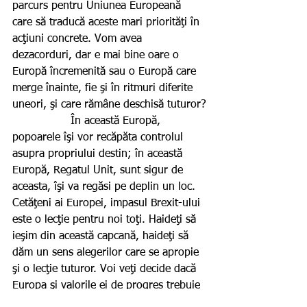
parcurs pentru Uniunea Europeană 
care să traducă aceste mari priorităţi în 
acţiuni concrete. Vom avea 
dezacorduri, dar e mai bine oare o 
Europă încremenită sau o Europă care 
merge înainte, fie şi în ritmuri diferite 
uneori, şi care rămâne deschisă tuturor?
                 În această Europă, 
popoarele îşi vor recăpăta controlul 
asupra propriului destin; în această 
Europă, Regatul Unit, sunt sigur de 
aceasta, îşi va regăsi pe deplin un loc. 
Cetăţeni ai Europei, impasul Brexit-ului 
este o lecţie pentru noi toţi. Haideţi să 
ieşim din această capcană, haideţi să 
dăm un sens alegerilor care se apropie 
şi o lecţie tuturor. Voi veţi decide dacă 
Europa şi valorile ei de progres trebuie 
să rămână mai mult decât o paranteză 