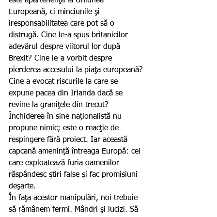
este apartenenţa la Uniunea 
Europeană, ci minciunile şi 
iresponsabilitatea care pot să o 
distrugă. Cine le-a spus britanicilor 
adevărul despre viitorul lor după 
Brexit? Cine le-a vorbit despre 
pierderea accesului la piaţa europeană? 
Cine a evocat riscurile la care se 
expune pacea din Irlanda dacă se 
revine la graniţele din trecut? 
Închiderea în sine naţionalistă nu 
propune nimic; este o reacţie de 
respingere fără proiect. Iar această 
capcană ameninţă întreaga Europă: cei 
care exploatează furia oamenilor 
răspândesc ştiri false şi fac promisiuni 
deşarte.
În faţa acestor manipulări, noi trebuie 
să rămânem fermi. Mândri şi lucizi. Să 