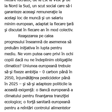
fiecare lucrător, de la Est la Vest şi de 
la Nord la Sud, un scut social care să-i 
garanteze aceeaşi remuneraţie la 
acelaşi loc de muncă şi un salariu 
minim european, adaptat la fiecare ţară 
şi discutat în fiecare an în mod colectiv.
           Reaşezarea pe calea 
progresului înseamnă de asemenea să 
preluăm iniţiativa în lupta pentru 
mediu. Ne vom putea oare privi în ochi 
copiii dacă nu ne îndeplinim obligaţiile 
climatice? Uniunea europeană trebuie 
să-şi fixeze ambiţia – 0 carbon până în 
2050, înjumătăţirea pesticidelor până 
în 2025 – şi să-şi adapteze politicile la 
această exigenţă: o Bancă europeană a 
climatului pentru finanţarea tranziţiei 
ecologice; o forţă sanitară europeană 
pentru a reîntări controlul alimentelor 