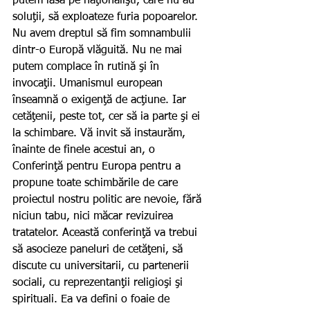
putem lăsa pe naţionalişti, care nu au 
soluţii, să exploateze furia popoarelor. 
Nu avem dreptul să fim somnambulii 
dintr-o Europă vlăguită. Nu ne mai 
putem complace în rutină şi în 
invocaţii. Umanismul european 
înseamnă o exigenţă de acţiune. Iar 
cetăţenii, peste tot, cer să ia parte şi ei 
la schimbare. Vă invit să instaurăm, 
înainte de finele acestui an, o 
Conferinţă pentru Europa pentru a 
propune toate schimbările de care 
proiectul nostru politic are nevoie, fără 
niciun tabu, nici măcar revizuirea 
tratatelor. Această conferinţă va trebui 
să asocieze paneluri de cetăţeni, să 
discute cu universitarii, cu partenerii 
sociali, cu reprezentanţii religioşi şi 
spirituali. Ea va defini o foaie de 