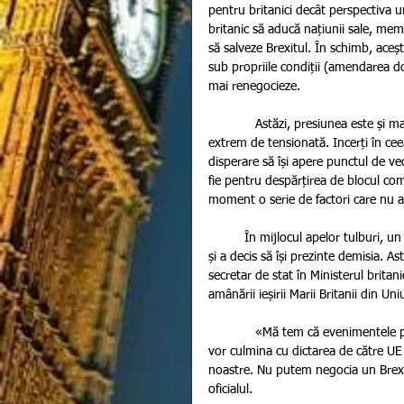
pentru britanici decât perspectiva 
britanic să aducă națiunii sale, me
să salveze Brexitul. În schimb, aceș
sub propriile condiții (amendarea doc
mai renegocieze.  
             Astăzi, presiunea este și mai mare, iar atmosfera din interiorul Guvernului londonez pare 
extrem de tensionată. Incerți în ceea
disperare să își apere punctul de v
fie pentru despărțirea de blocul com
moment o serie de factori care nu av
          În mijlocul apelor tulburi, un membru al Guvernului britanic a cedat tensiunilor create de Brexit 
și a decis să își prezinte demisia. As
secretar de stat în Ministerul britani
amânării ieșirii Marii Britanii din U
             «Mă tem că evenimentele produse săptămana aceasta vor conduce la o serie de efecte   care 
vor culmina cu dictarea de către UE a c
noastre. Nu putem negocia un Brexi
oficialul.        