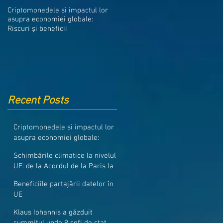
Medicamentele din Romania, cel
Criptomonedele și impactul lor
mai ieftine din intreaga UE
asupra economiei globale:
Riscuri și beneficii
Recent Posts
Criptomonedele și impactul lor
asupra economiei globale:
Riscuri și beneficii
Schimbările climatice la nivelul
UE: de la Acordul de la Paris la
pachetul Fit for 55
Beneficiile partajării datelor în
UE
Klaus Iohannis a găzduit
summitul unde 9 șefi de stat