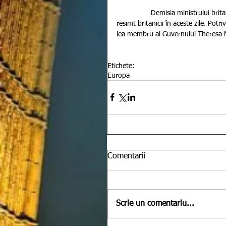
                 Demisia ministrului britanic al Agriculturii atrage atenția asupra presiunii uriașe pe care o 
resimt britanicii în aceste zile. Pot
lea membru al Guvernului Theresa May
Etichete:
Europa
Comentarii
Scrie un comentariu...