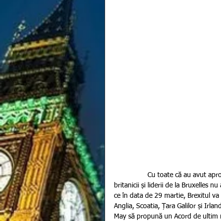
                 Cu toate că au avut aproape 2 ani la dispoziție pentru a negocia condițiile de separare, 
britanicii și liderii de la Bruxelles
ce în data de 29 martie, Brexitul va f
Anglia, Scoatia, Țara Galilor și Irla
May să propună un Acord de ultim