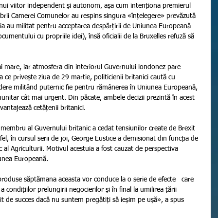
unui viitor independent și autonom, așa cum intenționa premierul 
mbrii Camerei Comunelor au respins singura «înțelegere» prevăzută 
tia au militat pentru acceptarea despărțirii de Uniunea Europeană 
umentului cu propriile idei), însă oficialii de la Bruxelles refuză să 
 ce privește ziua de 29 martie, politicienii britanici caută cu 
edere militând puternic fie pentru rămânerea în Uniunea Europeană, 
unitar cât mai urgent. Din păcate, ambele decizii prezintă în acest 
antajează cetățenii britanici.   
tfel, în cursul serii de joi, George Eustice a demisionat din funcția de 
c al Agriculturii. Motivul acestuia a fost cauzat de perspectiva 
niunea Europeană.    
ondițiilor prelungirii negocierilor și în final la umilirea țării 
t de succes dacă nu suntem pregătiți să ieșim pe ușă», a spus 