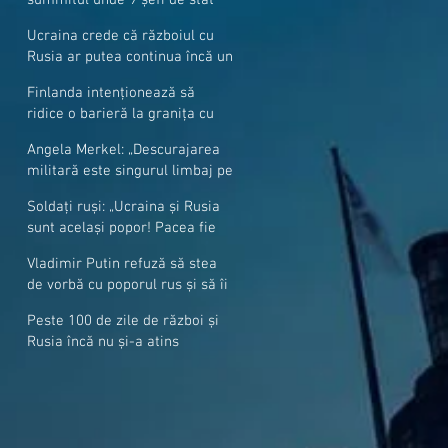
cer mai mulți soldați NATO la
Ucraina crede că războiul cu
granițe
Rusia ar putea continua încă un
an
Finlanda intenționează să
ridice o barieră la granița cu
Rusia
Angela Merkel: „Descurajarea
militară este singurul limbaj pe
care Putin îl înţelege”
Soldați ruși: „Ucraina și Rusia
sunt același popor! Pacea fie
cu voi, frați și surori”
Vladimir Putin refuză să stea
de vorbă cu poporul rus și să îi
răspundă la întrebări
Peste 100 de zile de război și
Rusia încă nu și-a atins
obiectivele sale militare
majore