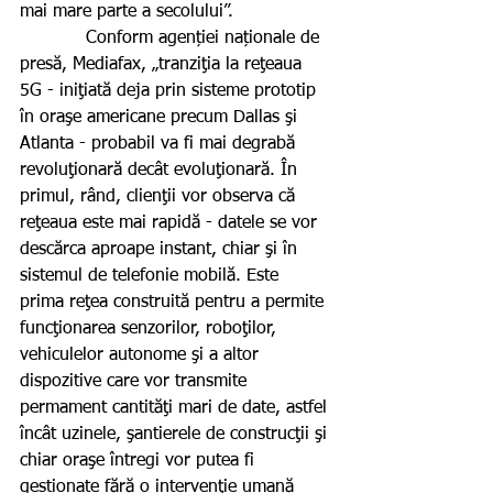
mai mare parte a secolului”.
            Conform agenției naționale de 
presă, Mediafax, „tranziţia la reţeaua 
5G - iniţiată deja prin sisteme prototip 
în oraşe americane precum Dallas şi 
Atlanta - probabil va fi mai degrabă 
revoluţionară decât evoluţionară. În 
primul, rând, clienţii vor observa că 
reţeaua este mai rapidă - datele se vor 
descărca aproape instant, chiar şi în 
sistemul de telefonie mobilă. Este 
prima reţea construită pentru a permite 
funcţionarea senzorilor, roboţilor, 
vehiculelor autonome şi a altor 
dispozitive care vor transmite 
permament cantităţi mari de date, astfel 
încât uzinele, şantierele de construcţii şi 
chiar oraşe întregi vor putea fi 
gestionate fără o intervenţie umană 