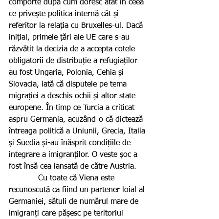
comporte după cum doresc atât în ceea 
ce privește politica internă cât și 
referitor la relația cu Bruxelles-ul. Dacă 
inițial, primele țări ale UE care s-au 
răzvătit la decizia de a accepta cotele 
obligatorii de distribuție a refugiaților 
au fost Ungaria, Polonia, Cehia și 
Slovacia, iată că disputele pe tema 
migrației a deschis ochii și altor state 
europene. În timp ce Turcia a criticat 
aspru Germania, acuzând-o că dictează 
întreaga politică a Uniunii, Grecia, Italia 
și Suedia și-au înăsprit condițiile de 
integrare a imigranților. O veste șoc a 
fost însă cea lansată de către Austria.
            Cu toate că Viena este 
recunoscută ca fiind un partener loial al 
Germaniei, sătuli de numărul mare de 
imigranți care pășesc pe teritoriul 