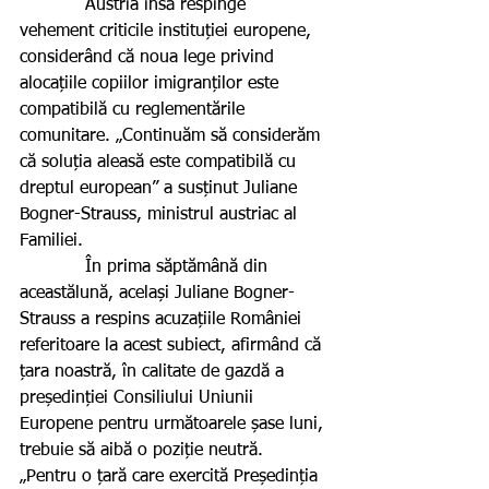
            Austria însă respinge 
vehement criticile instituției europene, 
considerând că noua lege privind 
alocațiile copiilor imigranților este 
compatibilă cu reglementările 
comunitare. „Continuăm să considerăm 
că soluția aleasă este compatibilă cu 
dreptul european” a susținut Juliane 
Bogner-Strauss, ministrul austriac al 
Familiei.
            În prima săptămână din 
aceastălună, același Juliane Bogner-
Strauss a respins acuzațiile României 
referitoare la acest subiect, afirmând că 
țara noastră, în calitate de gazdă a 
președinției Consiliului Uniunii 
Europene pentru următoarele șase luni, 
trebuie să aibă o poziție neutră. 
„Pentru o țară care exercită Președinția 