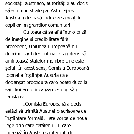
societății austriace, autoritățile au decis 
să schimbe strategia. Astfel spus, 
Austria a decis să indexeze alocațiile 
copiilor imigranților comunitari.
            Cu toate că se află într-o criză 
de imagine și credibilitate fără 
precedent, Uniunea Europeană nu 
doarme, iar liderii oficiali s-au decis să 
amintească statelor membre cine este 
șeful. În acest sens, Comisia Europeană 
tocmai a înștiințat Austria că a 
declanșat procedura care poate duce la 
sancționare din cauza gestului său 
legislativ.
            „Comisia Europeană a decis 
astăzi să trimită Austriei o scrisoare de 
înştiinţare formală. Este vorba de noua 
lege prin care cetăţenii UE care 
lucrează în Austria sunt vizaţi de 