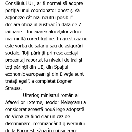
Consiliului UE, ar fi normal să adopte 
poziția unui coordonator onest și să 
acționeze cât mai neutru posibil” 
declara oficialul austriac în data de 7 
ianuarie. „Indexarea alocaţiilor aduce 
mai multă corectitudine. În acest caz nu 
este vorba de salariu sau de asigurări 
sociale. Toţi părinţii primesc acelaşi 
procentaj raportat la nivelul de trai şi 
toţi părinţii din UE, din Spaţiul 
economic european şi din Elveţia sunt 
trataţi egal”, a completat Bogner-
Strauss.
            Ulterior, ministrul român al 
Afacerilor Externe, Teodor Meleșcanu a 
considerat această nouă lege adoptată 
de Viena ca fiind clar un caz de 
discriminare, recomandând guvernului 
de la București să ia în considerare 