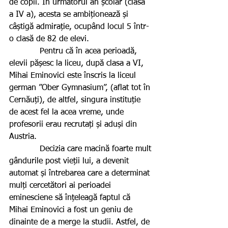
de copii. În următorul an școlar (clasa 
a IV a), acesta se ambiționează și 
câștigă admirație, ocupând locul 5 într-
o clasă de 82 de elevi.
            Pentru că în acea perioadă, 
elevii pășesc la liceu, după clasa a VI, 
Mihai Eminovici este înscris la liceul 
german ”Ober Gymnasium”, (aflat tot în 
Cernăuți), de altfel, singura instituție 
de acest fel la acea vreme, unde 
profesorii erau recrutați și aduși din 
Austria.  
            Decizia care macină foarte mult 
gândurile post vieții lui, a devenit 
automat și întrebarea care a determinat 
mulți cercetători ai perioadei 
eminesciene să înțeleagă faptul că 
Mihai Eminovici a fost un geniu de 
dinainte de a merge la studii. Astfel, de 