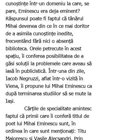
cunoștințe într-un domeniu la care, se 
pare, Eminescu era deja eminent? 
Răspunsul poate fi faptul că tânărul 
Mihai devenea din ce în ce mai doritor 
de a asimila cunoștințe inedite, 
frecventând fără nici o absență 
biblioteca. Orele petrecute în acest 
spațiu, îi conferea posibilitatea de a 
găsi soluții la problemele care aveau să 
iasă în publicistică. Într-una din zile, 
Iacob Negruzzi, aflat într-o vizită în 
Viena, îi propune lui Mihai Eminescu ca 
după terminarea studiilor să se mute la 
Iași.  
            Cărțile de specialitate amintesc 
faptul că primii care îi conferă titlul de 
poet lui Mihai Eminescu sunt, în 
ordinea în care sunt menționați: Titu 
Maiorescu și Vasile Alecsandri. Prin 