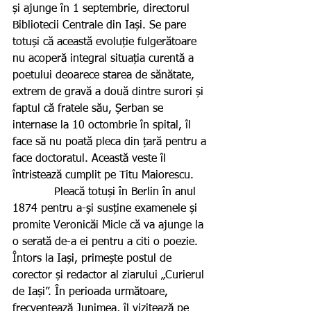
și ajunge în 1 septembrie, directorul 
Bibliotecii Centrale din Iași. Se pare 
totuși că această evoluție fulgerătoare 
nu acoperă integral situația curentă a 
poetului deoarece starea de sănătate, 
extrem de gravă a două dintre surori și 
faptul că fratele său, Șerban se 
internase la 10 octombrie în spital, îl 
face să nu poată pleca din țară pentru a 
face doctoratul. Această veste îl 
întristează cumplit pe Titu Maiorescu.
            Pleacă totuși în Berlin în anul 
1874 pentru a-și susține examenele și 
promite Veronicăi Micle că va ajunge la 
o serată de-a ei pentru a citi o poezie. 
Întors la Iași, primește postul de 
corector și redactor al ziarului „Curierul 
de Iași”. În perioada următoare, 
frecventează Junimea, îl vizitează pe 