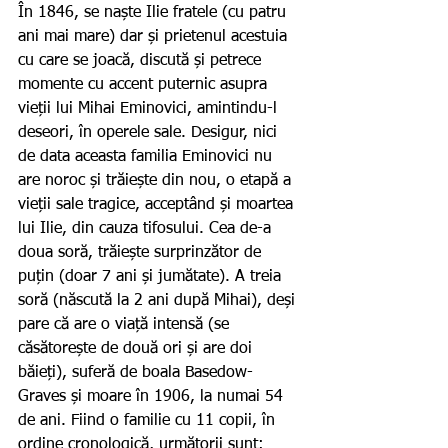
În 1846, se naște Ilie fratele (cu patru 
ani mai mare) dar și prietenul acestuia 
cu care se joacă, discută și petrece 
momente cu accent puternic asupra 
vieții lui Mihai Eminovici, amintindu-l 
deseori, în operele sale. Desigur, nici 
de data aceasta familia Eminovici nu 
are noroc și trăiește din nou, o etapă a 
vieții sale tragice, acceptând și moartea 
lui Ilie, din cauza tifosului. Cea de-a 
doua soră, trăiește surprinzător de 
puțin (doar 7 ani și jumătate). A treia 
soră (născută la 2 ani după Mihai), deși 
pare că are o viață intensă (se 
căsătorește de două ori și are doi 
băieți), suferă de boala Basedow-
Graves și moare în 1906, la numai 54 
de ani. Fiind o familie cu 11 copii, în 
ordine cronologică, următorii sunt: 