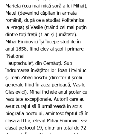
Marieta (cea mai mică soră a lui Mihai), 
Matei (devenind căpitan în armata 
română, după ce a studiat Politehnica 
la Praga) și Vasile (trăind cel mai puțin 
dintre toți frații (1 an și jumătate).
Mihai Eminovici își începe studiile în 
anul 1858, fiind elev al școlii primare 
”National 
Hauptschule”, din Cernăuți. Sub 
îndrumarea învățătorilor Ioan Litviniuc 
și Ioan Zibacinoschi (directorul școlii 
generale fiind în acea perioadă, Vasile 
Glasievici), Mihai încheie anul școlar cu 
rezultate excepționale. Autorii care au 
avut curajul să îi urmărească în scris 
biografia poetului, amintesc faptul că în 
clasa a III a, elevul Mihai Eminovici s-a 
clasat pe locul 19, dintr-un total de 72 