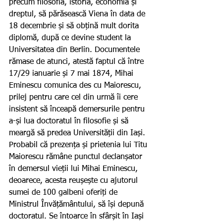
precum filosofia, istoria, economia și 
dreptul, să părăsească Viena în data de 
18 decembrie și să obțină mult dorita 
diplomă, după ce devine student la 
Universitatea din Berlin. Documentele 
rămase de atunci, atestă faptul că între 
17/29 ianuarie și 7 mai 1874, Mihai 
Eminescu comunica des cu Maiorescu, 
prilej pentru care cel din urmă îi cere 
insistent să înceapă demersurile pentru 
a-și lua doctoratul în filosofie și să 
meargă să predea Universității din Iași. 
Probabil că prezența și prietenia lui Titu 
Maiorescu rămâne punctul declanșator 
în demersul vieții lui Mihai Eminescu, 
deoarece, acesta reușește cu ajutorul 
sumei de 100 galbeni oferiți de 
Ministrul Învățământului, să își depună 
doctoratul. Se întoarce în sfârșit în Iași 