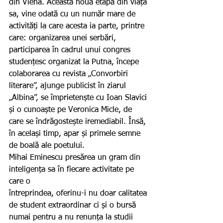
din Viena. Această nouă etapă din viața 
sa, vine odată cu un număr mare de 
activități la care acesta ia parte, printre 
care: organizarea unei serbări, 
participarea în cadrul unui congres 
studențesc organizat la Putna, începe 
colaborarea cu revista „Convorbiri 
literare”, ajunge publicist în ziarul 
„Albina”, se împrietenște cu Ioan Slavici 
și o cunoaște pe Veronica Micle, de 
care se îndrăgostește iremediabil. Însă, 
în același timp, apar și primele semne 
de boală ale poetului.
Mihai Eminescu presărea un gram din 
inteligența sa în fiecare activitate pe 
care o 
întreprindea, oferinu-i nu doar calitatea 
de student extraordinar ci și o bursă 
numai pentru a nu renunța la studii 