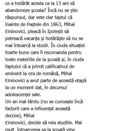
ce a hotărât acesta ca la 13 ani să 
abandoneze școala? Încă nu se știe 
răspunsul, dar este clar faptul că 
înainte de Paștele din 1863, Mihai 
Eminovici, pleacă în Ipotești să 
petreacă vacanța și hotărăște să nu se 
mai întoarcă la studii. În ciuda situației 
foarte bune care îl recomanda pentru 
toate materiile de la școală și, în ciuda 
faptului că a primit calificativul de 
eminent la ora de română, Mihai 
Eminovici a avut parte de această etapă 
la un moment dat, în decursul 
adolescenței sale.
Un an mai târziu (nu se cunoaște încă 
factorii care a influențat această 
decizie), Mihai 
Eminovici, decide să reia studiile. Mai 
mult, întoarcerea sa la școală vine 