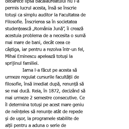
deoarece lipsa bacalaureatului nu i-a 
permis lucrul acesta, însă se înscrie 
totuși ca simplu auditor la Facultatea de 
Filosofie. Înscrierea sa în societatea 
studențească „România Jună”, îi crează 
acestuia problema de a necesita o sumă 
mai mare de bani, decât ceea ce 
câștiga, iar pentru a rezolva într-un fel, 
Mihai Eminescu apelează totuși la 
sprijinul familiei.
            Iarna l-a făcut pe acesta să 
urmeze regulat cursurile facultății de 
filosofie, însă imediat după, renunță să 
se mai ducă. Reia, în 1872, decizând să 
mai urmeze 2 semestre consecutive. Ce 
îl determina totuși pe acest mare geniu 
de neînțeles să renunțe atât de repede 
și de ușor, la programele stabilite de 
alții pentru a aduna o serie de 