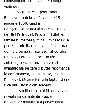
cunoștințelor acumulate de-a lungul 
vieții sale.
           Viața marelui poet Mihai 
Eminescu, a debutat în ziua de 15 
ianuarie 1850, când în 
Botoșani, se năștea al șaptelea copil al 
familiei Eminovici. Provenind dintr-o 
familie numeroasă, Mihai Eminescu și-a 
petrecut primii ani din viața înconjurat 
de mulți oameni. Tatăl său, Gheorghe 
Eminovici era pe atunci, un țăran 
autentic; pe când poziția cea mai 
avantajoasă pe care o putea recomanda 
la acel moment, pe mama sa, Raluca 
Eminovici, făcea referire la faptul că era 
fiica unui stolnic din Joldești.
            Familia copilului Mihai, se vede 
nevoită să se mute din cauza 
obligațiilor militare și a persecuțiilor 