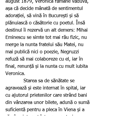
august 1879, Veronica rămâne văduvă, 
așa că decide mânată de sentimentul 
adorației, să vină în București și să 
plănuiască o căsătorie cu poetul. Însă 
destinul îi rezervă un alt demers: Mihai 
Eminescu se simte tot mai rău fizic, nu 
merge la nunta fratelui său Matei, nu 
mai publică nici o poezie, Negruzzi 
refuză să mai colaboreze cu el, iar în 
final, renunță și la nunta cu mult iubita 
Veronica.
            Starea sa de sănătate se 
agravează și este internat în spital, iar 
cu ajutorul prietenilor care strând bani 
din vânzarea unor bilete, adună o sumă 
suficientă pentru a pleca în Viena și a 
rămâne internat într-un sanatoriu 
departe de țară (omit să spun „casă”, 
deoarece este incert să credem că 