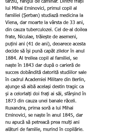
târziu, rangul de căminar. Dintre frații 
lui Mihai Eminovici, primul copil al 
familiei (Șerban) studiază medicina la 
Viena, dar moarte la vârsta de 33 ani, 
din cauza tuberculozei. Cel de-al doilea 
frate, Niculae, trăiește de asemeni, 
puțini ani (41 de ani), deoarece acesta 
decide să își pună capăt zilelor în anul 
1884. Al treilea copil al familiei, se 
naște în 1843 dar după o carieră de 
succes dobândită datorită studiilor sale 
în cadrul Academiei Militare din Berlin, 
ajunge să aibă același destin tragic ca 
și a celorlalți doi frați ai săi, sfârșind în 
1873 din cauza unei banale răceli. 
Ruxandra, prima soră a lui Mihai 
Eminovici, se naște în anul 1845, dar 
nu apucă să petreacă prea mulți ani 
alături de familie, murind în copilărie. 