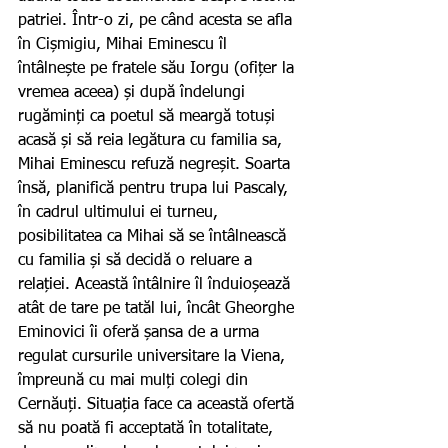
patriei. Într-o zi, pe când acesta se afla 
în Cișmigiu, Mihai Eminescu îl 
întâlnește pe fratele său Iorgu (ofițer la 
vremea aceea) și după îndelungi 
rugăminți ca poetul să meargă totuși 
acasă și să reia legătura cu familia sa, 
Mihai Eminescu refuză negreșit. Soarta 
însă, planifică pentru trupa lui Pascaly, 
în cadrul ultimului ei turneu, 
posibilitatea ca Mihai să se întâlnească 
cu familia și să decidă o reluare a 
relației. Această întâlnire îl înduioșează 
atât de tare pe tatăl lui, încât Gheorghe 
Eminovici îi oferă șansa de a urma 
regulat cursurile universitare la Viena, 
împreună cu mai mulți colegi din 
Cernăuți. Situația face ca această ofertă 
să nu poată fi acceptată în totalitate, 