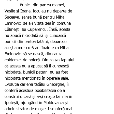
            Bunicii din partea mamei, 
Vasile și Ioana, locuiau nu departe de 
Suceava, șansă bună pentru Mihai 
Eminovici de a-i vizita des în comuna 
Călineștii lui Cuparencu. Însă, acesta 
nu apucă niciodată să își cunoască 
bunicii din partea tatălui, deoarece 
aceștia mor cu 6 ani înainte ca Mihai 
Eminovici să se nască, din cauza 
epidemiei de holeră. Din cauza faptului 
că acesta nu a apucat să îi cunoască 
niciodată, bunicii paterni nu au fost 
niciodată menționați în operele sale. 
Evoluția carierei tatălui Gheorghe, îi 
conferă acestuia posibilitatea de a 
construi o casă și a-și crește familia în 
Ipotești; ajungând în Moldova ca și 
administrator de moșie, i se oferă mai 