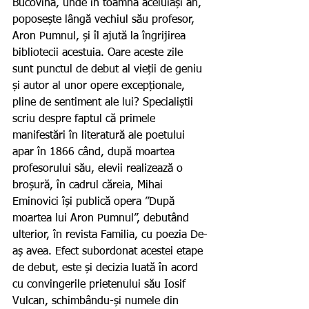
Bucovina, unde în toamna aceluiași an, 
poposește lângă vechiul său profesor, 
Aron Pumnul, și îl ajută la îngrijirea 
bibliotecii acestuia. Oare aceste zile 
sunt punctul de debut al vieții de geniu 
și autor al unor opere excepționale, 
pline de sentiment ale lui? Specialiștii 
scriu despre faptul că primele 
manifestări în literatură ale poetului 
apar în 1866 când, după moartea 
profesorului său, elevii realizează o 
broșură, în cadrul căreia, Mihai 
Eminovici își publică opera ”După 
moartea lui Aron Pumnul”, debutând 
ulterior, în revista Familia, cu poezia De-
aș avea. Efect subordonat acestei etape 
de debut, este și decizia luată în acord 
cu convingerile prietenului său Iosif 
Vulcan, schimbându-și numele din 