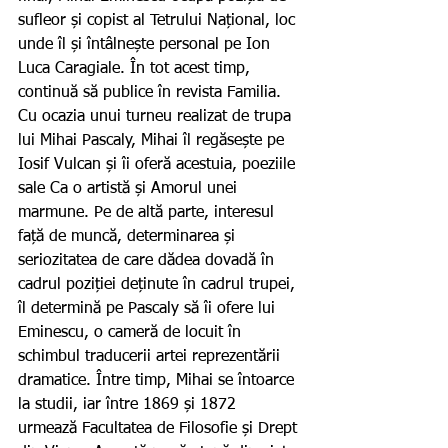
sufleor și copist al Tetrului Național, loc 
unde îl și întâlnește personal pe Ion 
Luca Caragiale. În tot acest timp, 
continuă să publice în revista Familia.
Cu ocazia unui turneu realizat de trupa 
lui Mihai Pascaly, Mihai îl regăsește pe 
Iosif Vulcan și îi oferă acestuia, poeziile 
sale Ca o artistă și Amorul unei 
marmune. Pe de altă parte, interesul 
față de muncă, determinarea și 
seriozitatea de care dădea dovadă în 
cadrul poziției deținute în cadrul trupei, 
îl determină pe Pascaly să îi ofere lui 
Eminescu, o cameră de locuit în 
schimbul traducerii artei reprezentării 
dramatice. Între timp, Mihai se întoarce 
la studii, iar între 1869 și 1872 
urmează Facultatea de Filosofie și Drept 