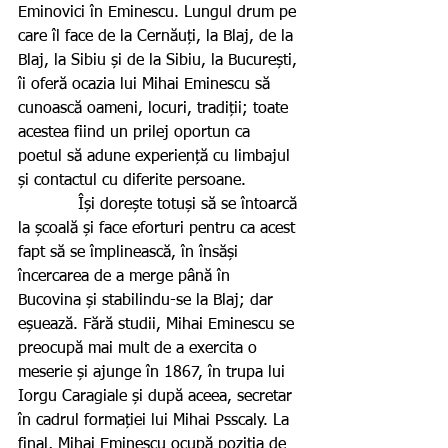
Eminovici în Eminescu. Lungul drum pe 
care îl face de la Cernăuți, la Blaj, de la 
Blaj, la Sibiu și de la Sibiu, la București, 
îi oferă ocazia lui Mihai Eminescu să 
cunoască oameni, locuri, tradiții; toate 
acestea fiind un prilej oportun ca 
poetul să adune experiență cu limbajul 
și contactul cu diferite persoane.
            Își dorește totuși să se întoarcă 
la școală și face eforturi pentru ca acest 
fapt să se împlinească, în însăși 
încercarea de a merge până în 
Bucovina și stabilindu-se la Blaj; dar 
eșuează. Fără studii, Mihai Eminescu se 
preocupă mai mult de a exercita o 
meserie și ajunge în 1867, în trupa lui 
Iorgu Caragiale și după aceea, secretar 
în cadrul formației lui Mihai Psscaly. La 
final, Mihai Eminescu ocupă poziția de 