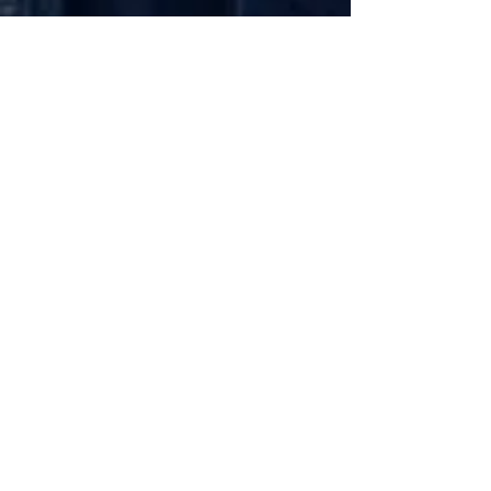
Criptomonedele și impactul lor asupra
economiei globale: Riscuri și beneficii
Schimbările climatice la nivelul UE: de la
Acordul de la Paris la pachetul Fit for 55
Beneficiile partajării datelor în UE
Klaus Iohannis a găzduit summitul unde 9 șefi de
stat cer mai mulți soldați NATO la granițe
Ucraina crede că războiul cu Rusia ar putea
continua încă un an
Finlanda intenționează să ridice o barieră la
granița cu Rusia