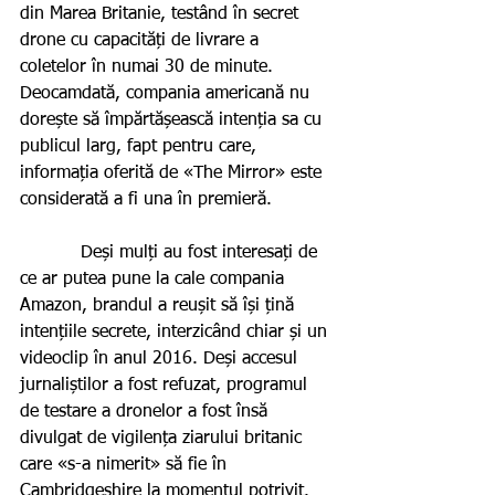
din Marea Britanie, testând în secret 
drone cu capacități de livrare a 
coletelor în numai 30 de minute. 
Deocamdată, compania americană nu 
dorește să împărtășească intenția sa cu 
publicul larg, fapt pentru care, 
informația oferită de «The Mirror» este 
considerată a fi una în premieră.    
           Deși mulți au fost interesați de 
ce ar putea pune la cale compania 
Amazon, brandul a reușit să își țină 
intențiile secrete, interzicând chiar și un 
videoclip în anul 2016. Deși accesul 
jurnaliștilor a fost refuzat, programul 
de testare a dronelor a fost însă 
divulgat de vigilența ziarului britanic 
care «s-a nimerit» să fie în 
Cambridgeshire la momentul potrivit.    