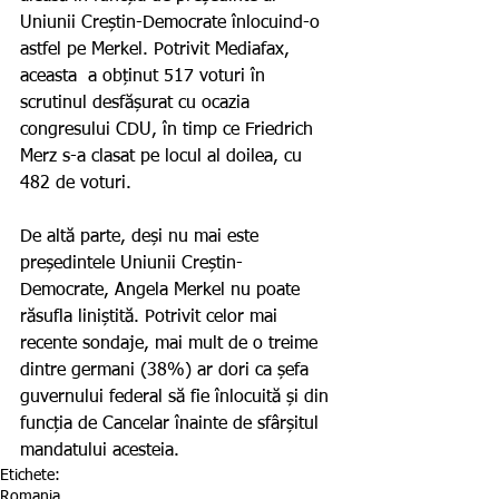
Uniunii Creștin-Democrate înlocuind-o 
astfel pe Merkel. Potrivit Mediafax, 
aceasta  a obținut 517 voturi în 
scrutinul desfășurat cu ocazia 
congresului CDU, în timp ce Friedrich 
Merz s-a clasat pe locul al doilea, cu 
482 de voturi.
De altă parte, deși nu mai este 
președintele Uniunii Creștin-
Democrate, Angela Merkel nu poate 
răsufla liniștită. Potrivit celor mai 
recente sondaje, mai mult de o treime 
dintre germani (38%) ar dori ca șefa 
guvernului federal să fie înlocuită și din 
funcția de Cancelar înainte de sfârșitul 
mandatului acesteia.  
Etichete:
Romania