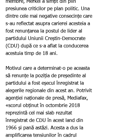
membre, Merkel a simțit din plin 
presiunea criticilor pe plan politic. Una 
dintre cele mai negative consecințe care 
s-au reflectat asupra carierei acesteia a 
fost renunțarea la postul de lider al 
partidului Uniunii Creștin-Democrate 
(CDU) după ce s-a aflat la conducerea 
acestuia timp de 18 ani.
Motivul care a determinat-o pe aceasta 
să renunțe la poziția de președinte al 
partidului a fost eșecul înregistrat la 
alegerile regionale din acest an. Potrivit 
agenției naționale de presă, Mediafax, 
«scorul obținut în octombrie 2018 
reprezintă cel mai slab rezultat 
înregistrat de CDU în acest land din 
1966 și pană astăzi. Acesta a dus la 
amplificarea tensiunilor în cadrul 