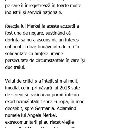
pe care îl înregistrează în foarte multe 
industrii și servicii naționale.
Reacția lui Merkel la aceste acuzații a 
fost una de negare, susținând că 
dorința sa nu a ascuns niciun interes 
național ci doar bunăvoința de a fi în 
solidaritate cu ființele umane 
persecutate de circumstanțele în care își 
duc traiul.
Valul de critici s-a întețit și mai mult, 
imediat ce în primăvară lui 2015 sute 
de sirieni și irakieni au pornit într-un 
exod neimaîntalnit spre Europa, în mod 
deosebit, spre Germania. Aclamând 
numele lui Angela Merkel, 
extracomunitarii și-au riscat viețile 