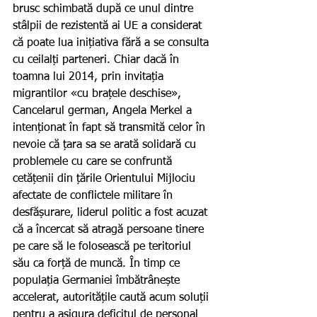
brusc schimbată după ce unul dintre 
stâlpii de rezistentă ai UE a considerat 
că poate lua inițiativa fără a se consulta 
cu ceilalți parteneri. Chiar dacă în 
toamna lui 2014, prin invitația 
migrantilor «cu brațele deschise», 
Cancelarul german, Angela Merkel a 
intenționat în fapt să transmită celor în 
nevoie că țara sa se arată solidară cu 
problemele cu care se confruntă 
cetățenii din țările Orientului Mijlociu 
afectate de conflictele militare în 
desfășurare, liderul politic a fost acuzat 
că a încercat să atragă persoane tinere 
pe care să le folosească pe teritoriul 
său ca forță de muncă. În timp ce 
populația Germaniei îmbătrânește 
accelerat, autoritățile caută acum soluții 
pentru a asigura deficitul de personal 