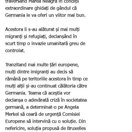
traversând Marea Neagră în condiții 
extraordinare ghidați de gândul că 
Germania le va oferi un viitor mai bun.
Acestora li s-au alăturat și mai mulți 
migranți și refugiați, declanșând în 
scurt timp o invazie umanitară greu de 
controlat.
Tranzitand mai multe țări europene, 
mulți dintre imigranți au decis să 
rămână pe teritoriile acestora în timp ce 
mulți alții și-au continuat călătoria către 
Germania. Teama că aceștia vor 
declanșa o adevărată criză în societatea 
germană, a determinat-o pe Angela 
Merkel să ceară de urgență Comisiei 
Europene să intervină cu o soluție. Din 
nefericire, soluția propusă de Bruxelles 