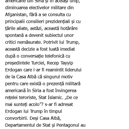
americane din Siria și în același timp, 
diminuarea electivelor militare din 
Afganistan, fără a se consulta cu 
principalii consilieri prezidențiali și cu 
țările aliate, astăzi, această hotărâre 
spontană a devenit subiectul unor 
critici nemăsurate. Potrivit lui Trump, 
această decizie a fost luată imediat 
după o conversație telefonică cu 
președintele Turciei, Recep Tayyip 
Erdogan care i-ar fi reamintit liderului 
de la Casa Albă că singurul motiv 
pentru care există o prezență militară 
americană în Siria a fost învingerea 
rețelei teroriste, Stat Islamic. „De ce 
mai sunteți acolo”? s-ar fi adresat 
Erdogan lui Trump în timpul 
convorbirii. Deși Casa Albă, 
Departamentul de Stat și Pentagonul au 