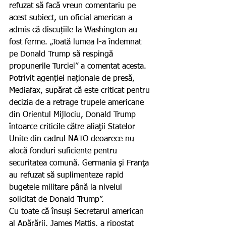
refuzat să facă vreun comentariu pe 
acest subiect, un oficial american a 
admis că discuțiile la Washington au 
fost ferme. „Toată lumea l-a îndemnat 
pe Donald Trump să respingă 
propunerile Turciei” a comentat acesta.
Potrivit agenției naționale de presă, 
Mediafax, supărat că este criticat pentru 
decizia de a retrage trupele americane 
din Orientul Mijlociu, Donald Trump 
întoarce criticile către aliaţii Statelor 
Unite din cadrul NATO deoarece nu 
alocă fonduri suficiente pentru 
securitatea comună. Germania şi Franţa 
au refuzat să suplimenteze rapid 
bugetele militare până la nivelul 
solicitat de Donald Trump”.
Cu toate că însuși Secretarul american 
al Apărării, James Mattis, a ripostat 