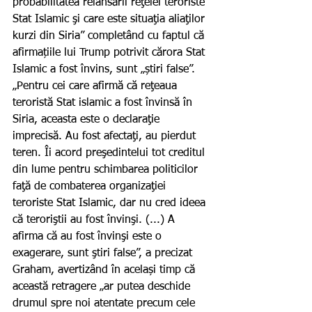
probabilitatea relansării reţelei teroriste 
Stat Islamic şi care este situaţia aliaţilor 
kurzi din Siria” completând cu faptul că 
afirmațiile lui Trump potrivit cărora Stat 
Islamic a fost învins, sunt „știri false”.
„Pentru cei care afirmă că reţeaua 
teroristă Stat islamic a fost învinsă în 
Siria, aceasta este o declaraţie 
imprecisă. Au fost afectaţi, au pierdut 
teren. Îi acord preşedintelui tot creditul 
din lume pentru schimbarea politicilor 
faţă de combaterea organizaţiei 
teroriste Stat Islamic, dar nu cred ideea 
că teroriştii au fost învinşi. (...) A 
afirma că au fost învinşi este o 
exagerare, sunt ştiri false”, a precizat 
Graham, avertizând în același timp că 
această retragere „ar putea deschide 
drumul spre noi atentate precum cele 