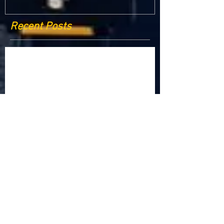
Recent Posts
Criptomonedele și impactul lor asupra
economiei globale: Riscuri și beneficii
Schimbările climatice la nivelul UE: de la
Acordul de la Paris la pachetul Fit for 55
Beneficiile partajării datelor în UE
Klaus Iohannis a găzduit summitul unde 9 șefi de
stat cer mai mulți soldați NATO la granițe
Ucraina crede că războiul cu Rusia ar putea
continua încă un an