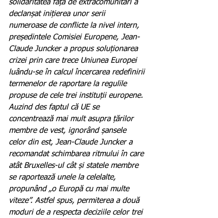
solidaritatea față de extracomunitari a 
declanșat inițierea unor serii 
numeroase de conflicte la nivel intern, 
președintele Comisiei Europene, Jean-
Claude Juncker a propus soluționarea 
crizei prin care trece Uniunea Europei 
luându-se în calcul încercarea redefinirii 
termenelor de raportare la regulile 
propuse de cele trei instituții europene. 
Auzind des faptul că UE se 
concentrează mai mult asupra țărilor 
membre de vest, ignorând șansele 
celor din est, Jean-Claude Juncker a 
recomandat schimbarea ritmului în care 
atât Bruxelles-ul cât și statele membre 
se raportează unele la celelalte, 
propunând „o Europă cu mai multe 
viteze”. Astfel spus, permiterea a două 
moduri de a respecta deciziile celor trei 