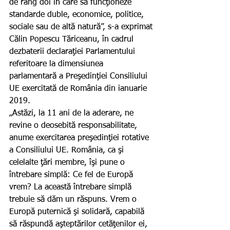
de rang doi în care să funcţioneze 
standarde duble, economice, politice, 
sociale sau de altă natură”, s-a exprimat 
Călin Popescu Tăriceanu, în cadrul 
dezbaterii declaraţiei Parlamentului 
referitoare la dimensiunea 
parlamentară a Preşedinţiei Consiliului 
UE exercitată de România din ianuarie 
2019.
„Astăzi, la 11 ani de la aderare, ne 
revine o deosebită responsabilitate, 
anume exercitarea preşedinţiei rotative 
a Consiliului UE. România, ca şi 
celelalte ţări membre, îşi pune o 
întrebare simplă: Ce fel de Europă 
vrem? La această întrebare simplă 
trebuie să dăm un răspuns. Vrem o 
Europă puternică şi solidară, capabilă 
să răspundă aşteptărilor cetăţenilor ei, 