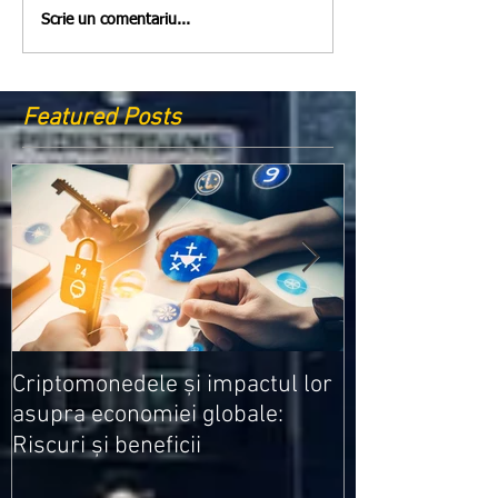
Scrie un comentariu...
Featured Posts
Medicamentele
Criptomonedele și impactul lor
cele mai ieftin
asupra economiei globale:
Riscuri și beneficii