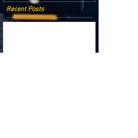
Recent Posts
Criptomonedele și impactul lor asupra
economiei globale: Riscuri și beneficii
Schimbările climatice la nivelul UE: de la
Acordul de la Paris la pachetul Fit for 55
Beneficiile partajării datelor în UE
Klaus Iohannis a găzduit summitul unde 9 șefi de
stat cer mai mulți soldați NATO la granițe
Ucraina crede că războiul cu Rusia ar putea
continua încă un an
Finlanda intenționează să ridice o barieră la