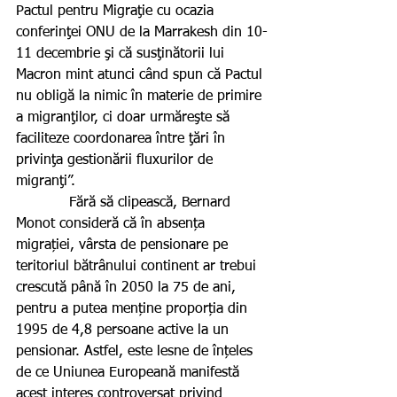
Pactul pentru Migraţie cu ocazia 
conferinţei ONU de la Marrakesh din 10-
11 decembrie şi că susţinătorii lui 
Macron mint atunci când spun că Pactul 
nu obligă la nimic în materie de primire 
a migranţilor, ci doar urmăreşte să 
faciliteze coordonarea între ţări în 
privinţa gestionării fluxurilor de 
migranţi”.
            Fără să clipească, Bernard 
Monot consideră că în absența 
migrației, vârsta de pensionare pe 
teritoriul bătrânului continent ar trebui 
crescută până în 2050 la 75 de ani, 
pentru a putea menține proporția din 
1995 de 4,8 persoane active la un 
pensionar. Astfel, este lesne de înțeles 
de ce Uniunea Europeană manifestă 
acest interes controversat privind 