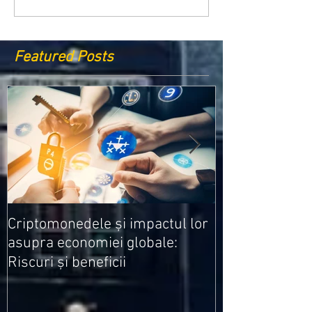
Featured Posts
Medicamentele
Criptomonedele și impactul lor
cele mai ieftin
asupra economiei globale:
Riscuri și beneficii