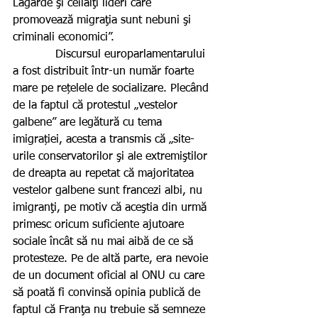
Lagarde şi ceilalţi lideri care 
promovează migraţia sunt nebuni şi 
criminali economici”.
            Discursul europarlamentarului 
a fost distribuit într-un număr foarte 
mare pe rețelele de socializare. Plecând 
de la faptul că protestul „vestelor 
galbene” are legătură cu tema 
imigrației, acesta a transmis că „site-
urile conservatorilor şi ale extremiştilor 
de dreapta au repetat că majoritatea 
vestelor galbene sunt francezi albi, nu 
imigranţi, pe motiv că aceştia din urmă 
primesc oricum suficiente ajutoare 
sociale încât să nu mai aibă de ce să 
protesteze. Pe de altă parte, era nevoie 
de un document oficial al ONU cu care 
să poată fi convinsă opinia publică de 
faptul că Franţa nu trebuie să semneze 