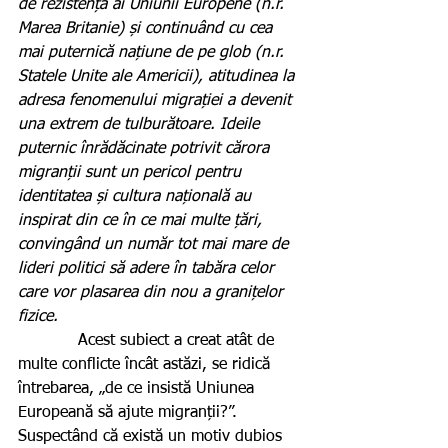
de rezistență ai Uniunii Europene (n.r. 
Marea Britanie) și continuând cu cea 
mai puternică națiune de pe glob (n.r. 
Statele Unite ale Americii), atitudinea la 
adresa fenomenului migrației a devenit 
una extrem de tulburătoare. Ideile 
puternic înrădăcinate potrivit cărora 
migranții sunt un pericol pentru 
identitatea și cultura națională au 
inspirat din ce în ce mai multe țări, 
convingând un număr tot mai mare de 
lideri politici să adere în tabăra celor 
care vor plasarea din nou a granițelor 
fizice.
            Acest subiect a creat atât de 
multe conflicte încât astăzi, se ridică 
întrebarea, „de ce insistă Uniunea 
Europeană să ajute migranții?”. 
Suspectând că există un motiv dubios 