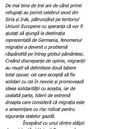
De mai bine de trei ani de când primii 
refugiați au pornit celebrul exod din 
Siria și Irak, pătrunzând pe teritoriul 
Uniunii Europene cu speranța că vor fi 
ajutați să ajungă la destinația 
reprezentată de Germania, fenomenul 
migrației a devenit o problemă 
răspândită pe întreg globul pământesc. 
Creând discrepanțe de opinie, migranții 
au reușit să delimiteze două tabere 
total opuse: cei care acceptă să fie 
solidari cu cei în nevoie și promovează 
ideea solidarității cu aceștia, iar de 
cealaltă parte, liderii de extremă 
dreapta care consideră că migrația este 
o amenințare cu risc ridicat pentru 
siguranța statelor gazdă.
            Începând cu unul dintre stâlpii 