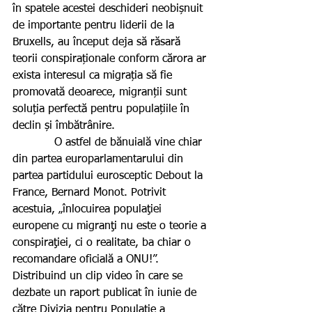
în spatele acestei deschideri neobișnuit 
de importante pentru liderii de la 
Bruxells, au început deja să răsară 
teorii conspiraționale conform cărora ar 
exista interesul ca migrația să fie 
promovată deoarece, migranții sunt 
soluția perfectă pentru populațiile în 
declin și îmbătrânire.
            O astfel de bănuială vine chiar 
din partea europarlamentarului din 
partea partidului eurosceptic Debout la 
France, Bernard Monot. Potrivit 
acestuia, „înlocuirea populaţiei 
europene cu migranţi nu este o teorie a 
conspiraţiei, ci o realitate, ba chiar o 
recomandare oficială a ONU!”. 
Distribuind un clip video în care se 
dezbate un raport publicat în iunie de 
către Divizia pentru Populație a 