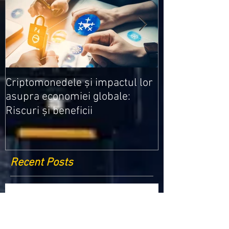
Medicamentele
Criptomonedele și impactul lor
cele mai ieftin
asupra economiei globale:
Riscuri și beneficii
Recent Posts
Criptomonedele și impactul lor asupra
economiei globale: Riscuri și beneficii