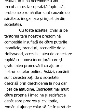
realizat în luna decembrie a anului 
trecut a scos la suprafață faptul că 
problemele românilor sunt cauzate de 
sănătate, inegalitate și injustiția din 
societate).
            Cu toate acestea, chiar și pe 
teritoriul țării noastre predomină 
competiția insuflată de către puterile 
mondiale, branduri, scenariile de la 
Hollywood, accesibilitatea de conectare 
rapidă cu lumea înconjurătoare și 
gratuitatea promovării cu ajutorul 
instrumentelor online. Astăzi, românii 
sunt caracterizați de o societate 
descrisă prin deschiderea la nou dar 
lipsa de atitudine. Îndreptat mai mult 
către propria-i imagine și satisfacție 
decât spre progres și civilizație, 
românul ajunge chiar să fie frustrat de 