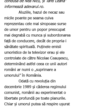
condusă de Nea Nicu, și Tanti Leana” 
informează adevarul.ro.
            Aluziile, hazul de necaz sau 
micile poante pe seama cuiva 
reprezentau cele mai siropoase surse 
de umor pentru un popor preocupat 
mai degrabă cu munca și subordonarea 
față de conducere, decât de propria-i 
sănătate spirituală. Puținele emisii 
umoristice de la televizor erau și ele 
controlate de către Nicolae Ceaușescu, 
determinând astfel ceea ce unii autori 
români ar numi o „suprimare a 
umorului” în România.
            Odată cu revoluția din 
decembrie 1989 și căderea regimului 
comunist, românii au experimentat o 
libertate profundă pe toate planurile. 
Chiar și umorul putea să respire ușurat 