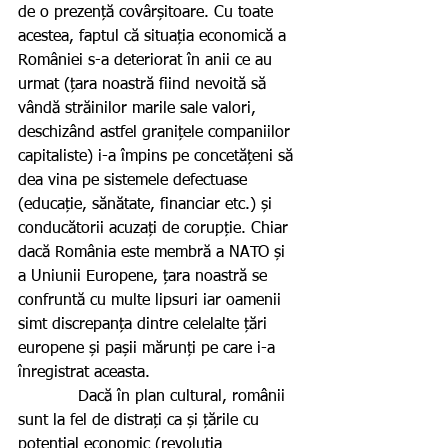
de o prezență covârșitoare. Cu toate 
acestea, faptul că situația economică a 
României s-a deteriorat în anii ce au 
urmat (țara noastră fiind nevoită să 
vândă străinilor marile sale valori, 
deschizând astfel granițele companiilor 
capitaliste) i-a împins pe concetățeni să 
dea vina pe sistemele defectuase 
(educație, sănătate, financiar etc.) și 
conducătorii acuzați de corupție. Chiar 
dacă România este membră a NATO și 
a Uniunii Europene, țara noastră se 
confruntă cu multe lipsuri iar oamenii 
simt discrepanța dintre celelalte țări 
europene și pașii mărunți pe care i-a 
înregistrat aceasta.
            Dacă în plan cultural, românii 
sunt la fel de distrați ca și țările cu 
potențial economic (revoluția 