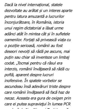
Dacă la nivel internațional, statele 
dezvoltate au arătat și un interes aparte 
pentru latura amuzantă a lucrurilor 
înconjurătoare, în România, istoria 
unui regim dictatorial a lăsat urme 
adânci atât în mintea cât și în sufletele 
oamenilor. Forțați să privească viața cu 
o poziție serioasă, românii au fost 
deseori nevoiți să râdă pe ascuns, mai 
puțin sau chiar să inventeze un limbaj 
codat. „Tocmai pentru că râsul era 
interzis, românii învăţaseră să râdă cu 
poftă, aparent despre lucruri 
inofensive. În spatele vorbelor se 
ascundeau însă adevăruri triste despre 
care românii învăţaseră să facă haz de 
necaz. Aceasta era gura de oxigen prin 
care ei putea supravieţui în lumea PCR 