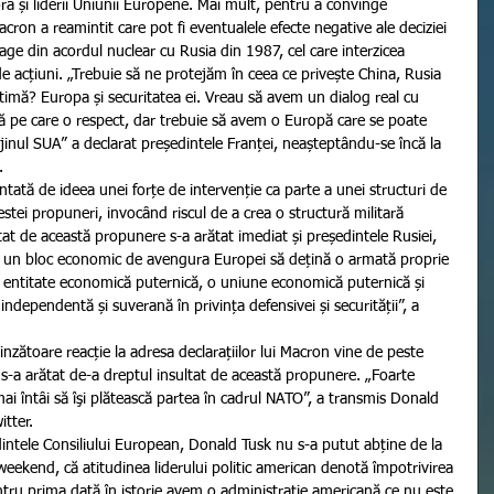
ra și liderii Uniunii Europene. Mai mult, pentru a convinge 
acron a reamintit care pot fi eventualele efecte negative ale deciziei 
rage din acordul nuclear cu Rusia din 1987, cel care interzicea 
de acțiuni. „Trebuie să ne protejăm în ceea ce privește China, Rusia 
ictimă? Europa și securitatea ei. Vreau să avem un dialog real cu 
ră pe care o respect, dar trebuie să avem o Europă care se poate 
jinul SUA” a declarat președintele Franței, neașteptându-se încă la 
.
stei propuneri, invocând riscul de a crea o structură militară 
t de această propunere s-a arătat imediat și președintele Rusiei, 
ca un bloc economic de avengura Europei să dețină o armată proprie 
o entitate economică puternică, o uniune economică puternică și 
 independentă și suverană în privința defensivei și securității”, a 
-a arătat de-a dreptul insultat de această propunere. „Foarte 
mai întâi să îşi plătească partea în cadrul NATO”, a transmis Donald 
tter.
eekend, că atitudinea liderului politic american denotă împotrivirea 
ntru prima dată în istorie avem o administraţie americană ce nu este 