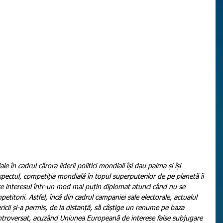
iale în cadrul cărora liderii politici mondiali își dau palma și își 
pectul, competiția mondială în topul superputerilor de pe planetă îi 
e interesul într-un mod mai puțin diplomat atunci când nu se 
titorii. Astfel, încă din cadrul campaniei sale electorale, actualul 
ricii și-a permis, de la distanță, să câștige un renume pe baza 
ntroversat, acuzând Uniunea Europeană de interese false subjugare 