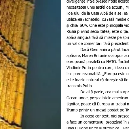
divergențe între președintele acesto
necesitatea unei astfel de acțiuni, M
liderului de la Casa Albă de a se ret
utilizarea rachetelor cu rază medie 
și chiar SUA. Cine este principala v
Rusia privind securitatea, este o ța
apăra singură fără să mizeze pe spri
un val de comentarii fără precedent
            Dacă Germania a părut încântată de ideea unei forțe de intervenție ca parte a unei structuri de 
apărare, Marea Britanie s-a opus ace
europeană paralelă cu NATO. Încânta
Vladimir Putin pentru care, ideea 
i se pare rezonabilă. „Europa este 
este foarte natural că dorește să fie
transmis Putin.
            De altă parte, cea mai surprinzătoare reacție la adresa declarațiilor lui Macron vine de peste 
Ocean unde, președintele american s
jignitor, poate că Europa ar trebui 
Trump printr-un mesaj postat pe Twi
            În acest context, nici președintele Consiliului European, Donald Tusk nu s-a putut abține de la 
a face un comentariu, precizând în w
unei Europe unite și puternice. „Pe