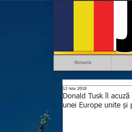
Romania
12 nov. 2018
Donald Tusk îl acuză
unei Europe unite și 