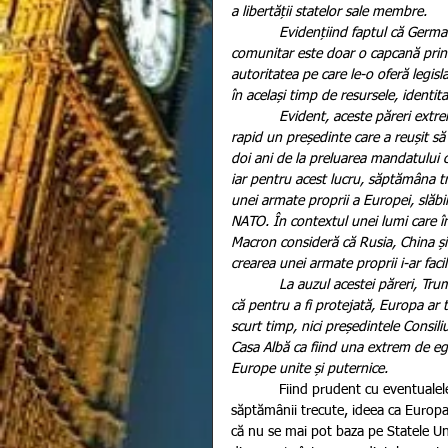
a libertății statelor sale membre.
            Evidențiind faptul că Germania „își dă aere” de lider, Donald Trump este de părere că blocul 
comunitar este doar o capcană prin ca
autoritatea pe care le-o oferă legisl
în același timp de resursele, identit
            Evident, aceste păreri extrem de jignitoare nu au rămas fără o reacție, iar Trump a devenit 
rapid un președinte care a reușit s
doi ani de la preluarea mandatului c
iar pentru acest lucru, săptămâna 
unei armate proprii a Europei, slăb
NATO. În contextul unei lumi care în
Macron consideră că Rusia, China și
crearea unei armate proprii i-ar facili
            La auzul acestei păreri, Trump s-a arătat cum nu se poate mai insultat, amintindu-i lui Macron 
că pentru a fi protejată, Europa ar 
scurt timp, nici președintele Consili
Casa Albă ca fiind una extrem de eg
Europe unite și puternice.
            Fiind prudent cu eventualele situații de criză, Emmanuel Macron a făcut public la finalul 
săptămânii trecute, ideea ca Europa 
că nu se mai pot baza pe Statele Uni