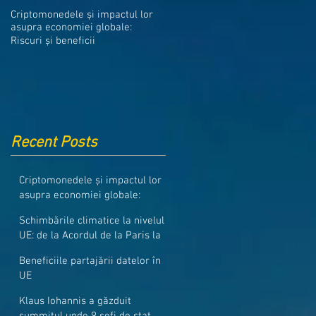
Medicamentele din Romania, cel
Criptomonedele și impactul lor
mai ieftine din intreaga UE
asupra economiei globale:
Riscuri și beneficii
Recent Posts
Criptomonedele și impactul lor
asupra economiei globale:
Riscuri și beneficii
Schimbările climatice la nivelul
UE: de la Acordul de la Paris la
pachetul Fit for 55
Beneficiile partajării datelor în
UE
Klaus Iohannis a găzduit
summitul unde 9 șefi de stat