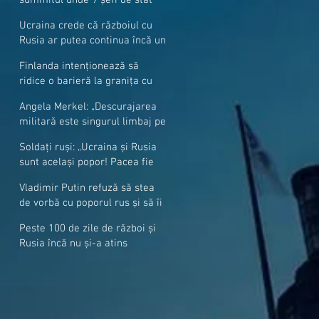
cer mai mulți soldați NATO la
Ucraina crede că războiul cu
granițe
Rusia ar putea continua încă un
an
Finlanda intenționează să
ridice o barieră la granița cu
Rusia
Angela Merkel: „Descurajarea
militară este singurul limbaj pe
care Putin îl înţelege”
Soldați ruși: „Ucraina și Rusia
sunt același popor! Pacea fie
cu voi, frați și surori”
Vladimir Putin refuză să stea
de vorbă cu poporul rus și să îi
răspundă la întrebări
Peste 100 de zile de război și
Rusia încă nu și-a atins
obiectivele sale militare
majore