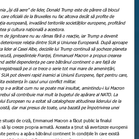
re oficialii de la Bruxelles nu fac altceva decât să profite de 
ația europeană, invadând teritoriile societăților europene, profitând 
atea și cultura națională a acestora.
ă deterioreze relația dintre SUA și Uniunea Europeană. După aproape 
a lider al Casei Albe, deciziile lui Trump continuă să șocheze planeta 
trecută, președintele Franței, Emmanuel Macron a propus crearea 
ind astfel dependența pe care bătrânul continent o are față de 
registrează pe zi ce trece o serie tot mai mare de amenințări, 
 SUA pot deveni rapid inamici ai Uniunii Europene, fapt pentru care, 
ta existența în cazul unui conflict militar.
trebui să contribuie mai mult la bugetul de apărare al NATO. La 
ului European nu a ezitat să catalogheze atitudinea liderului de la 
oistă, dar mai presus de toate, una bazată pe împotrivirea unei 
să își creeze propria armată. Aceasta a ținut să avertizeze europenii 
te pentru a apăra bătrânul continent în condițiile în care există 