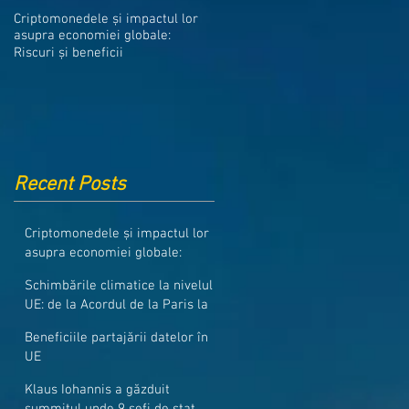
Medicamentele din Romania, cel
Criptomonedele și impactul lor
mai ieftine din intreaga UE
asupra economiei globale:
Riscuri și beneficii
Recent Posts
Criptomonedele și impactul lor
asupra economiei globale:
Riscuri și beneficii
Schimbările climatice la nivelul
UE: de la Acordul de la Paris la
pachetul Fit for 55
Beneficiile partajării datelor în
UE
Klaus Iohannis a găzduit
summitul unde 9 șefi de stat