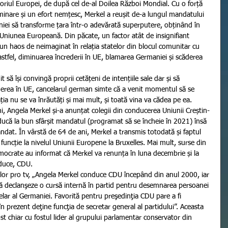
oriul Europei, de după cel de-al Doilea Război Mondial. Cu o forță 
inare și un efort nemțesc, Merkel a reușit de-a lungul mandatului 
niei să transforme țara într-o adevărată superputere, obținând în 
u Uniunea Europeană. Din păcate, un factor atât de insignifiant 
un haos de neimaginat în relația statelor din blocul comunitar cu 
 astfel, diminuarea încrederii în UE, blamarea Germaniei și scăderea 
erea în UE, cancelarul german simte că a venit momentul să se 
ția nu se va înrăutăți și mai mult, și toată vina va cădea pe ea. 
ni, Angela Merkel și-a anunțat colegii din conducerea Uniunii Creștin-
ucă la bun sfârșit mandatul (programat să se încheie în 2021) însă 
dat. În vârstă de 64 de ani, Merkel a transmis totodată și faptul 
funcție la nivelul Uniunii Europene la Bruxelles. Mai mult, surse din 
emocrate au informat că Merkel va renunța în luna decembrie și la 
nduce, CDU.
să declanşeze o cursă internă în partid pentru desemnarea persoanei 
celar al Germaniei. Favorită pentru preşedinţia CDU pare a fi 
 prezent deţine funcţia de secretar general al partidului”. Aceasta 
st chiar cu fostul lider al grupului parlamentar conservator din 