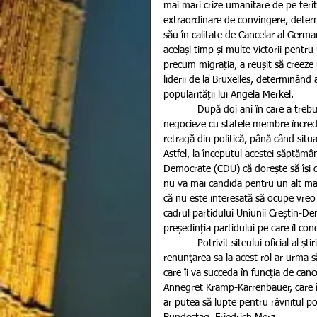
mai mari crize umanitare de pe terit
extraordinare de convingere, determ
său în calitate de Cancelar al Germa
același timp și multe victorii pentr
precum migrația, a reușit să creeze 
liderii de la Bruxelles, determinând
popularității lui Angela Merkel.
            După doi ani în care a trebuit să își convingă proprii cetățeni de intențiile sale dar și să 
negocieze cu statele membre încred
retragă din politică, până când situa
Astfel, la începutul acestei săptămâ
Democrate (CDU) că dorește să își d
nu va mai candida pentru un alt man
că nu este interesată să ocupe vreo 
cadrul partidului Uniunii Creștin-D
președinția partidului pe care îl co
            Potrivit siteului oficial al știrilor pro tv, „Angela Merkel conduce CDU începând din anul 2000, iar 
renunţarea sa la acest rol ar urma 
care îi va succeda în funcţia de can
Annegret Kramp-Karrenbauer, care în
ar putea să lupte pentru râvnitul po