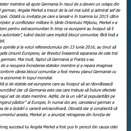
tatelor membre să ajute Germania în riscul de a deveni un colaps din 
ul german, Angela Merkel a trecut de la cel mai iubit și admirat șef de 
ropei. Odată cu invitația pe care a lansat-o în toamna lui 2015 către 
țelor și conflictelor militare în țările Orientului Mijlociu, Merkel s-a 
nteni pentru extracomunitari în timp ce europenii au început să îi 
 autoritate”, luând decizii care implică blocul comunitar, fără însă a 
il.
șefa Uniunii Europene, iar Brexitul înseamnă separarea de cele trei 
re germani. Mai mult, faptul că Germania și Franța s-au 
a de a recupera încrederea statelor membre și a repara imaginea 
 conform căreia blocul comunitar a fost mereu planul Germaniei cu 
tra economie în topul mondial.
punctând clar că Germania este cea care trebuie să îndure efectele 
regul set de state membre. Astfel, de la un vârf al popularității pe 
ngerul păzitor” al Europei, în numai doi ani, cancelarul german a 
a de a dobârî o carieră extraordinară. Obosită dar și conștientă că 
mentul acesta, Merkel și- a anunțat retragerea din funcția de 