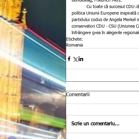
Bundestag, Friedrich Merz.
            Cu toate că succesul CDU rămâne unul extrem de răsunător în ultimii ani, problema migrației și 
politica Uniunii Europene inspirată 
partidului codus de Angela Merkel m
conservatori CDU - CSU (Uniunea Cre
înfrângere grea în alegerile regiona
Etichete:
Romania
Comentarii
Scrie un comentariu...