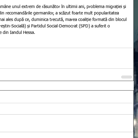
din recomandările germanilor, a scăzut foarte mult popularitatea 
ai ales după ce, duminica trecută, marea coaliție formată din blocul 
știn-Socială) și Partidul Social-Democrat (SPD) a suferit o 
le din Iandul Hessa.