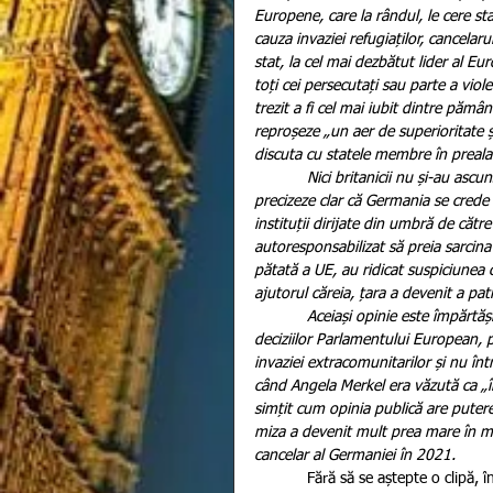
Europene, care la rândul, le cere s
cauza invaziei refugiaților, cancelar
stat, la cel mai dezbătut lider al Eu
toți cei persecutați sau parte a violen
trezit a fi cel mai iubit dintre pămâ
reproșeze „un aer de superioritate și
discuta cu statele membre în prealab
            Nici britanicii nu și-au ascuns opiniile și la votul referendumului din 23 iunie 2016, au ținut să 
precizeze clar că Germania se crede 
instituții dirijate din umbră de căt
autoresponsabilizat să preia sarcin
pătată a UE, au ridicat suspiciunea
ajutorul căreia, țara a devenit a pa
            Aceiași opinie este împărtășită și de statele est-europene care au început să se răzvrătească 
deciziilor Parlamentului European, 
invaziei extracomunitarilor și nu înt
când Angela Merkel era văzută ca „î
simțit cum opinia publică are putere
miza a devenit mult prea mare în mo
cancelar al Germaniei în 2021.
            Fără să se aștepte o clipă, întreg succesul lui Angela Merkel a fost pus în pericol din cauza celei 