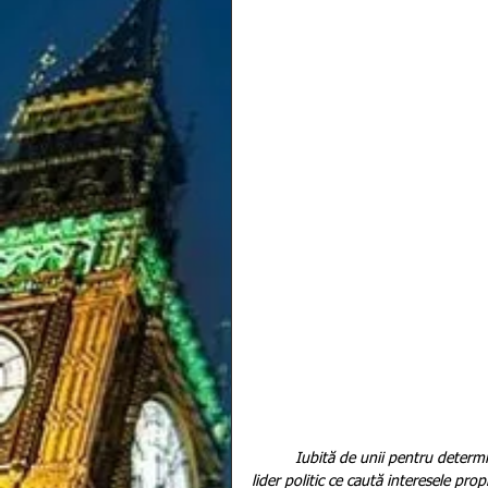
          Iubită de unii pentru determinarea și caracterul său de fier și blamată de alții care o văd ca pe un 
lider politic ce caută interesele pro