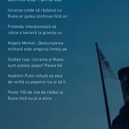
cer mai mulți soldați NATO la
Ucraina crede că războiul cu
granițe
Rusia ar putea continua încă un
an
Finlanda intenționează să
ridice o barieră la granița cu
Rusia
Angela Merkel: „Descurajarea
militară este singurul limbaj pe
care Putin îl înţelege”
Soldați ruși: „Ucraina și Rusia
sunt același popor! Pacea fie
cu voi, frați și surori”
Vladimir Putin refuză să stea
de vorbă cu poporul rus și să îi
răspundă la întrebări
Peste 100 de zile de război și
Rusia încă nu și-a atins
obiectivele sale militare
majore