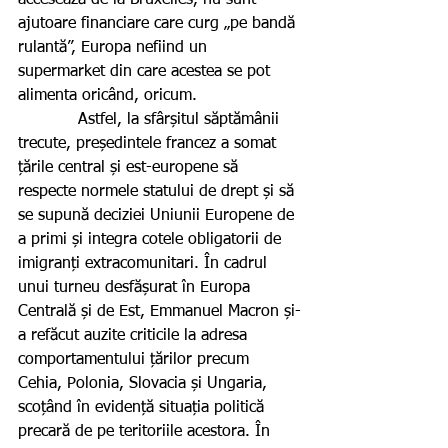
accesează de la Bruxelles, nu sunt 
ajutoare financiare care curg „pe bandă 
rulantă”, Europa nefiind un 
supermarket din care acestea se pot 
alimenta oricând, oricum.
            Astfel, la sfârșitul săptămânii 
trecute, președintele francez a somat 
țările central și est-europene să 
respecte normele statului de drept și să 
se supună deciziei Uniunii Europene de 
a primi și integra cotele obligatorii de 
imigranți extracomunitari. În cadrul 
unui turneu desfășurat în Europa 
Centrală și de Est, Emmanuel Macron și-
a refăcut auzite criticile la adresa 
comportamentului țărilor precum 
Cehia, Polonia, Slovacia și Ungaria, 
scoțând în evidență situația politică 
precară de pe teritoriile acestora. În 