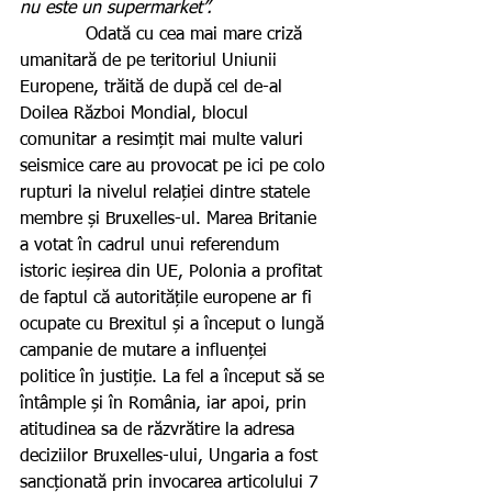
nu este un supermarket”.
            Odată cu cea mai mare criză 
umanitară de pe teritoriul Uniunii 
Europene, trăită de după cel de-al 
Doilea Război Mondial, blocul 
comunitar a resimțit mai multe valuri 
seismice care au provocat pe ici pe colo 
rupturi la nivelul relației dintre statele 
membre și Bruxelles-ul. Marea Britanie 
a votat în cadrul unui referendum 
istoric ieșirea din UE, Polonia a profitat 
de faptul că autoritățile europene ar fi 
ocupate cu Brexitul și a început o lungă 
campanie de mutare a influenței 
politice în justiție. La fel a început să se 
întâmple și în România, iar apoi, prin 
atitudinea sa de răzvrătire la adresa 
deciziilor Bruxelles-ului, Ungaria a fost 
sancționată prin invocarea articolului 7 