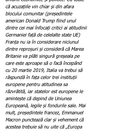
uniunii economice și politice. Cu toate 
că acuzațiile vin chiar și din afara 
blocului comunitar (președintele 
american Donald Trump fiind unul 
dintre cei mai înfocați critici ai atitudinii 
Germaniei față de celelalte state UE) 
Franța nu ia în considerare niciunul 
dintre reproșuri și consideră că Marea 
Britanie va plăti singură greșeala pe 
care este aproape să o facă începând 
cu 20 martie 2019, Italia va trebui să 
răspundă în fața celor trei instituții 
europene pentru atitudinea sa 
răzvrătită, iar statelor est europene le 
amintește că depind de Uniunea 
Europeană, legile și fondurile sale. Mai 
mult, președintele francez, Emmanuel 
Macron punctează clar și vehement că 
acestea trebuie să nu uite că „Europa 