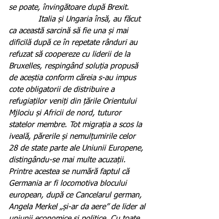
se poate, învingătoare după Brexit.
            Italia și Ungaria însă, au făcut 
ca această sarcină să fie una și mai 
dificilă după ce în repetate rânduri au 
refuzat să coopereze cu liderii de la 
Bruxelles, respingând soluția propusă 
de aceștia conform căreia s-au impus 
cote obligatorii de distribuire a 
refugiaților veniți din țările Orientului 
Mjlociu și Africii de nord, tuturor 
statelor membre. Tot migrația a scos la 
iveală, părerile și nemulțumirile celor 
28 de state parte ale Uniunii Europene, 
distingându-se mai multe acuzații. 
Printre acestea se numără faptul că 
Germania ar fi locomotiva blocului 
european, după ce Cancelarul german, 
Angela Merkel „și-ar da aere” de lider al 