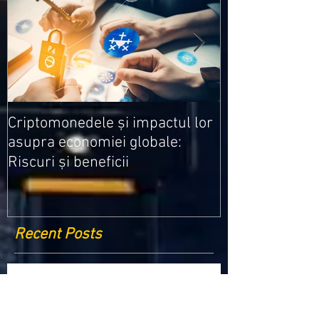
Medicamentele
Criptomonedele și impactul lor
cele mai ieftin
asupra economiei globale:
Riscuri și beneficii
Recent Posts
Criptomonedele și impactul lor asupra
economiei globale: Riscuri și beneficii