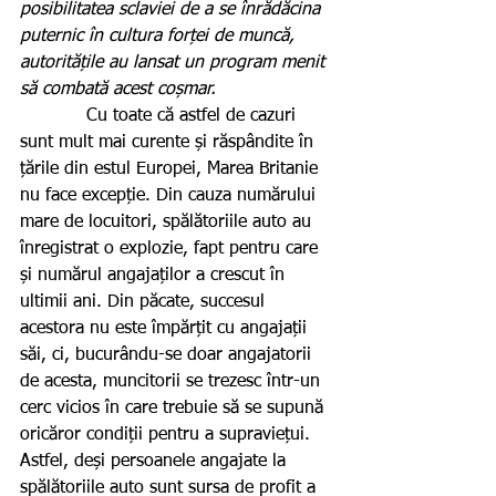
posibilitatea sclaviei de a se înrădăcina 
puternic în cultura forței de muncă, 
autoritățile au lansat un program menit 
să combată acest coșmar.
            Cu toate că astfel de cazuri 
sunt mult mai curente și răspândite în 
țările din estul Europei, Marea Britanie 
nu face excepție. Din cauza numărului 
mare de locuitori, spălătoriile auto au 
înregistrat o explozie, fapt pentru care 
și numărul angajaților a crescut în 
ultimii ani. Din păcate, succesul 
acestora nu este împărțit cu angajații 
săi, ci, bucurându-se doar angajatorii 
de acesta, muncitorii se trezesc într-un 
cerc vicios în care trebuie să se supună 
oricăror condiții pentru a supraviețui. 
Astfel, deși persoanele angajate la 
spălătoriile auto sunt sursa de profit a 