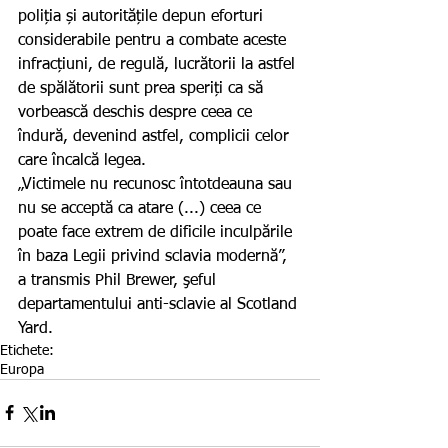
poliția și autoritățile depun eforturi 
considerabile pentru a combate aceste 
infracțiuni, de regulă, lucrătorii la astfel 
de spălătorii sunt prea speriți ca să 
vorbească deschis despre ceea ce 
îndură, devenind astfel, complicii celor 
care încalcă legea.
„Victimele nu recunosc întotdeauna sau 
nu se acceptă ca atare (...) ceea ce 
poate face extrem de dificile inculpările 
în baza Legii privind sclavia modernă”, 
a transmis Phil Brewer, şeful 
departamentului anti-sclavie al Scotland 
Yard.
Etichete:
Europa