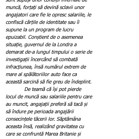
sunt supuși unor condiții infernale de 
muncă, forțați să devină sclavii unor 
angajatori care fie le opresc salariile, le 
confiscă cărțile de identitate sau îi 
supune la un program de lucru 
epuizabil. Conștient de o asemenea 
situație, guvernul de la Londra a 
demarat de-a lungul timpului o serie de 
investigații încercând să combată 
infracțiunea, însă numărul extrem de 
mare al spălătoriilor auto face ca 
această sarcină să fie greu de îndeplint.
            De teamă că își pot pierde 
locul de muncă sau salariile pentru care 
au muncit, angajații preferă să tacă și 
să îndure pe perioada angajării 
consecințele tăcerii lor. Săptămâna 
aceasta însă, realizând gravitatea cu 
care se confruntă Marea Britanie și 