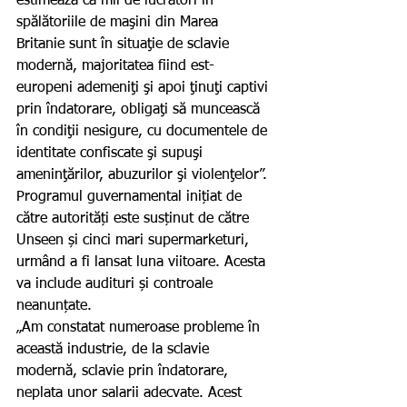
estimează că mii de lucrători în 
spălătoriile de maşini din Marea 
Britanie sunt în situaţie de sclavie 
modernă, majoritatea fiind est-
europeni ademeniţi şi apoi ţinuţi captivi 
prin îndatorare, obligaţi să muncească 
în condiţii nesigure, cu documentele de 
identitate confiscate şi supuşi 
ameninţărilor, abuzurilor şi violenţelor”. 
Programul guvernamental inițiat de 
către autorități este susținut de către 
Unseen și cinci mari supermarketuri, 
urmând a fi lansat luna viitoare. Acesta 
va include audituri și controale 
neanunțate.
„Am constatat numeroase probleme în 
această industrie, de la sclavie 
modernă, sclavie prin îndatorare, 
neplata unor salarii adecvate. Acest 