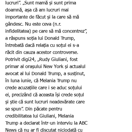
lucruri”. „Sunt mamă și sunt prima 
doamnă, așa că am lucruri mai 
importante de făcut și la care să mă 
gândesc. Nu este ceva (n.r. 
infidelitatea) pe care să mă concentrez”, 
a răspuns soția lui Donald Trump, 
întrebată dacă relația cu soțul ei s-a 
răcit din cauza acestor controverse.
Potrivit digi24, „Rudy Giuliani, fost 
primar al orașului New York și actualul 
avocat al lui Donald Trump, a susținut, 
în luna iunie, că Melania Trump nu 
crede acuzațiile care i se aduc soțului 
ei, precizând că aceasta își crede soțul 
și știe că sunt lucruri neadevărate care 
se spun”. Din păcate pentru 
credibilitatea lui Giuliani, Melania 
Trump a declarat într-un interviu la ABC 
News că nu ar fi discutat niciodată cu 