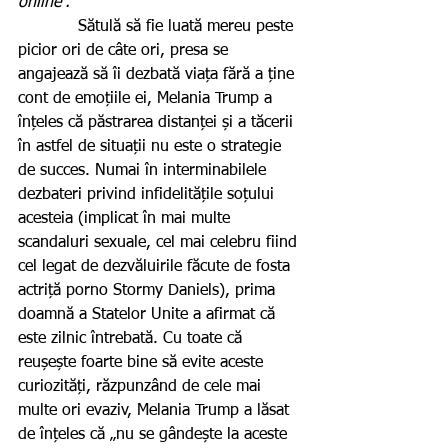
online”.
            Sătulă să fie luată mereu peste 
picior ori de câte ori, presa se 
angajează să îi dezbată viața fără a ține 
cont de emoțiile ei, Melania Trump a 
înțeles că păstrarea distanței și a tăcerii 
în astfel de situații nu este o strategie 
de succes. Numai în interminabilele 
dezbateri privind infidelitățile soțului 
acesteia (implicat în mai multe 
scandaluri sexuale, cel mai celebru fiind 
cel legat de dezvăluirile făcute de fosta 
actriță porno Stormy Daniels), prima 
doamnă a Statelor Unite a afirmat că 
este zilnic întrebată. Cu toate că 
reușește foarte bine să evite aceste 
curiozități, răzpunzând de cele mai 
multe ori evaziv, Melania Trump a lăsat 
de înțeles că „nu se gândește la aceste 