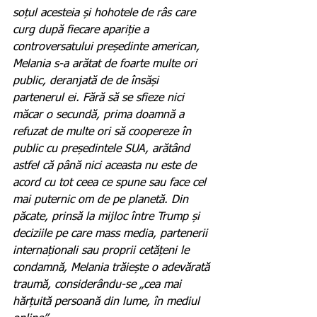
soțul acesteia și hohotele de râs care 
curg după fiecare apariție a 
controversatului președinte american, 
Melania s-a arătat de foarte multe ori 
public, deranjată de de însăși 
partenerul ei. Fără să se sfieze nici 
măcar o secundă, prima doamnă a 
refuzat de multe ori să coopereze în 
public cu președintele SUA, arătând 
astfel că până nici aceasta nu este de 
acord cu tot ceea ce spune sau face cel 
mai puternic om de pe planetă. Din 
păcate, prinsă la mijloc între Trump și 
deciziile pe care mass media, partenerii 
internaționali sau proprii cetățeni le 
condamnă, Melania trăiește o adevărată 
traumă, considerându-se „cea mai 
hărțuită persoană din lume, în mediul 