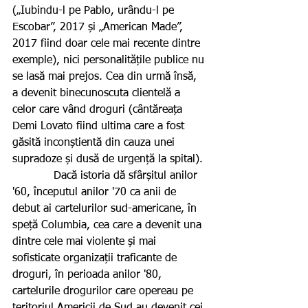
(„Iubindu-l pe Pablo, urându-l pe 
Escobar”, 2017 și „American Made”, 
2017 fiind doar cele mai recente dintre 
exemple), nici personalitățile publice nu 
se lasă mai prejos. Cea din urmă însă, 
a devenit binecunoscuta clientelă a 
celor care vând droguri (cântăreața 
Demi Lovato fiind ultima care a fost 
găsită inconștientă din cauza unei 
supradoze și dusă de urgență la spital).
            Dacă istoria dă sfârșitul anilor 
'60, începutul anilor '70 ca anii de 
debut ai cartelurilor sud-americane, în 
speță Columbia, cea care a devenit una 
dintre cele mai violente și mai 
sofisticate organizații traficante de 
droguri, în perioada anilor '80, 
cartelurile drogurilor care opereau pe 