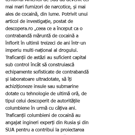
teritoriul Americii de Sud au devenit cei 
mai mari furnizori de narcotice, și mai 
ales de cocaină, din lume. Potrivit unui 
articol de investigație, postat de 
descopera.ro „ceea ce a început ca o 
contrabandă măruntă de cocaină a 
înflorit în ultimii treizeci de ani într-un 
imperiu multi-național al drogului. 
Traficanții de astăzi au suficient capital 
sub control încât să construiască 
echipamente sofisticate de contrabandă 
și laboratoare ultradotate, să îți 
achiziționeze insule sau submarine 
dotate cu tehnologie de ultimă oră, de 
tipul celui descoperit de autoritățile 
columbiene în urmă cu câțiva ani. 
Traficanții columbieni de cocaină au 
angajat ingineri experți din Rusia și din 
SUA pentru a contribui la proiectarea 