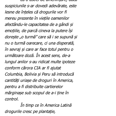
            La o astfel de amenințare, dacă 
suspiciunile s-ar dovedi adevărate, este 
lesne de înțeles că drogurile vor fi 
mereu prezente în viețile oamenilor 
afectându-le capacitatea de a gândi și 
emoțiile, de parcă cineva la putere își 
dorește „o turmă” care să i se supună și 
nu o turmă oarecare, ci una disperată, 
în sevraj și care ar face totul pentru o 
următoare doză. În acest sens, de-a 
lungul anilor s-au ridicat multe ipoteze 
conform cărora CIA ar fi ajutat 
Columbia, Bolivia și Peru să introducă 
cantități uriașe de droguri în America, 
pentru a fi distribuite cartierelor 
mărginașe sub scopul de a-i ține în 
control.
            În timp ce în America Latină 
drogurile cresc pe plantație, 