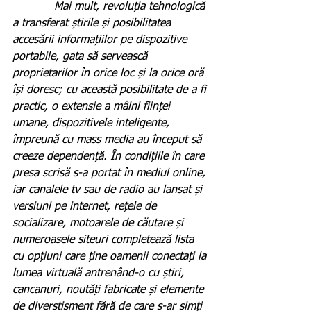
            Mai mult, revoluția tehnologică 
a transferat știrile și posibilitatea 
accesării informațiilor pe dispozitive 
portabile, gata să servească 
proprietarilor în orice loc și la orice oră 
își doresc; cu această posibilitate de a fi 
practic, o extensie a mâini ființei 
umane, dispozitivele inteligente, 
împreună cu mass media au început să 
creeze dependență. În condițiile în care 
presa scrisă s-a portat în mediul online, 
iar canalele tv sau de radio au lansat și 
versiuni pe internet, rețele de 
socializare, motoarele de căutare și 
numeroasele siteuri completează lista 
cu opțiuni care ține oamenii conectați la 
lumea virtuală antrenând-o cu știri, 
cancanuri, noutăți fabricate și elemente 
de diverstisment fără de care s-ar simți 