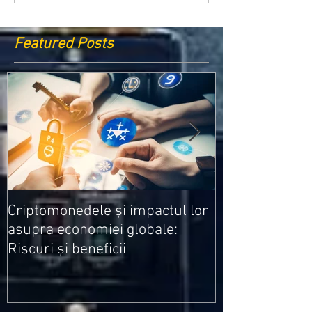
Featured Posts
Medicamentele
Criptomonedele și impactul lor
cele mai ieftin
asupra economiei globale:
Riscuri și beneficii