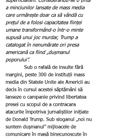
superficialism. Considerându-se o țintă 
a minciunilor lansate de mass media 
care urmărește doar ca să vândă cu 
prețul de a folosi capacitatea ființei 
umane transformând-o într-o minte 
supusă unui joc murdar, Trump a 
catalogat în nenumărate ori presa 
americană ca fiind „dușmanul 
poporului”.
            Sub o rafală de insulte fără 
margini, peste 300 de instituții mass 
media din Statele Unite ale Americii au 
decis în cursul acestei săptămâni să 
lanseze o campanie privind libertatea 
presei cu scopul de a contracara 
atacurile împotriva jurnaliștilor inițiate 
de Donald Trump. Sub sloganul „noi nu 
suntem dușmanul” mijloacele de 
comunicare în masă binecunoscute în 