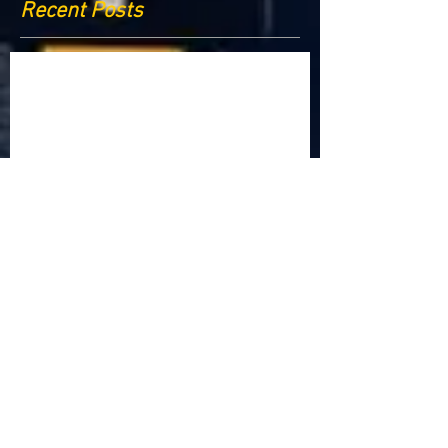
Recent Posts
Criptomonedele și impactul lor asupra
economiei globale: Riscuri și beneficii
Schimbările climatice la nivelul UE: de la
Acordul de la Paris la pachetul Fit for 55
Beneficiile partajării datelor în UE
Klaus Iohannis a găzduit summitul unde 9 șefi de
stat cer mai mulți soldați NATO la granițe
Ucraina crede că războiul cu Rusia ar putea
continua încă un an
Finlanda intenționează să ridice o barieră la
granița cu Rusia