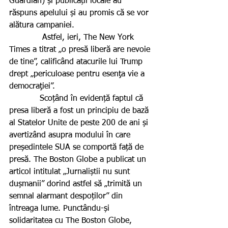
Guardian) și publicații locale au 
răspuns apelului și au promis că se vor 
alătura campaniei.
             Astfel, ieri, The New York 
Times a titrat „o presă liberă are nevoie 
de tine”, calificând atacurile lui Trump 
drept „periculoase pentru esenţa vie a 
democraţiei”.
            Scoțând în evidență faptul că 
presa liberă a fost un principiu de bază 
al Statelor Unite de peste 200 de ani și 
avertizând asupra modului în care 
președintele SUA se comportă față de 
presă. The Boston Globe a publicat un 
articol intitulat „Jurnaliștii nu sunt 
dușmanii” dorind astfel să „trimită un 
semnal alarmant despoților” din 
întreaga lume. Punctându-și 
solidaritatea cu The Boston Globe, 