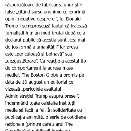
răspunzătoare de fabricarea unor știri 
false „citând surse anonime ce exprimă 
opinii negative despre el”, lui Donald 
Trump i se reproșează faptul că tratează 
jurnaliștii într-un mod brutal după ce a 
declarat public că aceștia sunt „cea mai 
de jos formă a umanității” iar presa 
este „periculoașă și bolnavă” sau 
„dezgustătoare”. Ca reacție a acestui tip 
de comportament la adresa mass 
mediei, The Boston Globe a promis pe 
data de 16 august un editorial ce 
vizează „pericolele asaltului 
Administrației Trump asupra presei”, 
îndemnând toate celelalte instituții 
media să facă la fel. În solidaritate cu 
publicația amintită, o serie de cotidiene 
naționale (printre care ziarul The 