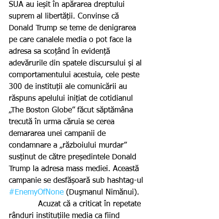
SUA au ieșit în apărarea dreptului 
suprem al libertății. Convinse că 
Donald Trump se teme de denigrarea 
pe care canalele media o pot face la 
adresa sa scoțând în evidență 
adevărurile din spatele discursului și al 
comportamentului acestuia, cele peste 
300 de instituții ale comunicării au 
răspuns apelului inițiat de cotidianul 
„The Boston Globe” făcut săptămâna 
trecută în urma căruia se cerea 
demararea unei campanii de 
condamnare a „războiului murdar” 
susținut de către președintele Donald 
Trump la adresa mass mediei. Această 
campanie se desfășoară sub hashtag-ul 
#EnemyOfNone
 (Duşmanul Nimănui).
            Acuzat că a criticat în repetate 
rânduri instituțiile media ca fiind 