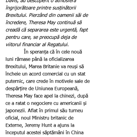
Davis, au descoperit o atmosferă 
îngrijorătoare printre susținătorii 
Brexitului. Pierzând din oamenii săi de 
încredere, Theresa May continuă să 
creadă că separarea este urgentă, fapt 
pentru care, se preocupă deja de 
viitorul financiar al Regatului.  
            În speranța că în cele nouă 
luni rămase până la oficializarea 
Brexitului, Marea Britanie va reuși să 
încheie un acord comercial cu un stat 
puternic, care crede în motivele sale de 
despărțire de Uniunea Europeană, 
Theresa May face apel la chinezi, după 
ce a ratat o negociere cu americanii și 
japonezii. Aflat în primul său turneu 
oficial, noul Ministru britanic de 
Externe, Jeremy Hunt a ajuns la 
începutul acestei săptămâni în China 