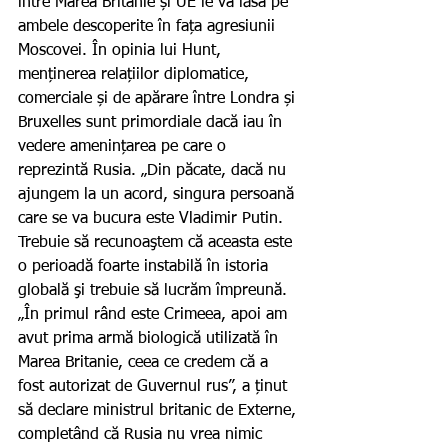
între Marea Britanie și UE le va lăsa pe 
ambele descoperite în fața agresiunii 
Moscovei. În opinia lui Hunt, 
menținerea relațiilor diplomatice, 
comerciale și de apărare între Londra și 
Bruxelles sunt primordiale dacă iau în 
vedere amenințarea pe care o 
reprezintă Rusia. „Din păcate, dacă nu 
ajungem la un acord, singura persoană 
care se va bucura este Vladimir Putin. 
Trebuie să recunoaştem că aceasta este 
o perioadă foarte instabilă în istoria 
globală şi trebuie să lucrăm împreună. 
„În primul rând este Crimeea, apoi am 
avut prima armă biologică utilizată în 
Marea Britanie, ceea ce credem că a 
fost autorizat de Guvernul rus”, a ținut 
să declare ministrul britanic de Externe, 
completând că Rusia nu vrea nimic 