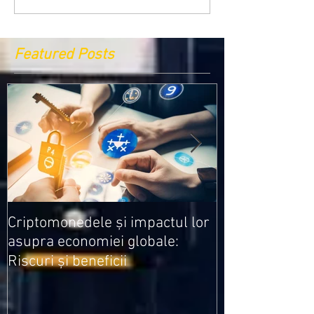
Featured Posts
Medicamentele
Criptomonedele și impactul lor
cele mai ieftin
asupra economiei globale:
Riscuri și beneficii