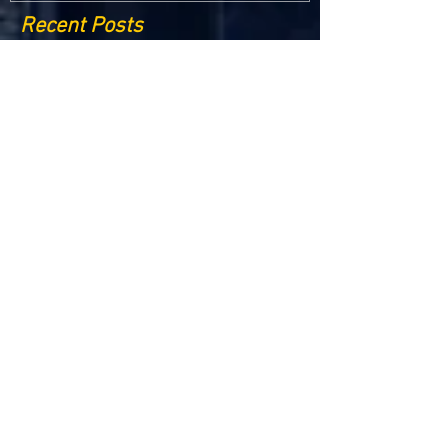
Recent Posts
Criptomonedele și impactul lor asupra
economiei globale: Riscuri și beneficii
Schimbările climatice la nivelul UE: de la
Acordul de la Paris la pachetul Fit for 55
Beneficiile partajării datelor în UE
Klaus Iohannis a găzduit summitul unde 9 șefi de
stat cer mai mulți soldați NATO la granițe
Ucraina crede că războiul cu Rusia ar putea
continua încă un an
Finlanda intenționează să ridice o barieră la
granița cu Rusia