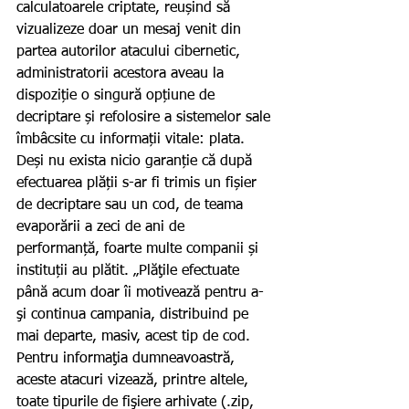
calculatoarele criptate, reușind să 
vizualizeze doar un mesaj venit din 
partea autorilor atacului cibernetic, 
administratorii acestora aveau la 
dispoziție o singură opțiune de 
decriptare și refolosire a sistemelor sale 
îmbâcsite cu informații vitale: plata. 
Deși nu exista nicio garanție că după 
efectuarea plății s-ar fi trimis un fișier 
de decriptare sau un cod, de teama 
evaporării a zeci de ani de 
performanță, foarte multe companii și 
instituții au plătit. „Plăţile efectuate 
până acum doar îi motivează pentru a-
şi continua campania, distribuind pe 
mai departe, masiv, acest tip de cod. 
Pentru informaţia dumneavoastră, 
aceste atacuri vizează, printre altele, 
toate tipurile de fişiere arhivate (.zip, 