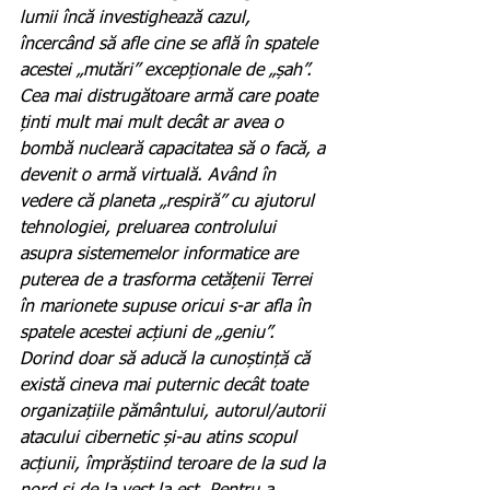
lumii încă investighează cazul, 
încercând să afle cine se află în spatele 
acestei „mutări” excepționale de „șah”. 
Cea mai distrugătoare armă care poate 
ținti mult mai mult decât ar avea o 
bombă nucleară capacitatea să o facă, a 
devenit o armă virtuală. Având în 
vedere că planeta „respiră” cu ajutorul 
tehnologiei, preluarea controlului 
asupra sistememelor informatice are 
puterea de a trasforma cetățenii Terrei 
în marionete supuse oricui s-ar afla în 
spatele acestei acțiuni de „geniu”. 
Dorind doar să aducă la cunoștință că 
există cineva mai puternic decât toate 
organizațiile pământului, autorul/autorii 
atacului cibernetic și-au atins scopul 
acțiunii, împrăștiind teroare de la sud la 