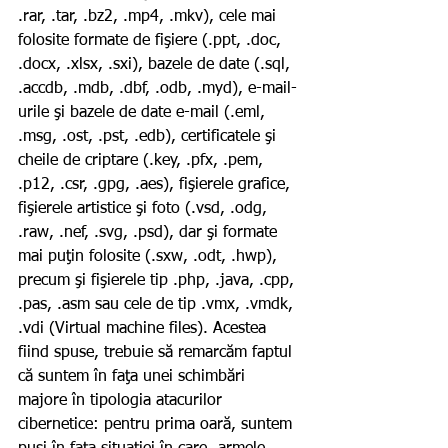
.rar, .tar, .bz2, .mp4, .mkv), cele mai 
folosite formate de fişiere (.ppt, .doc, 
.docx, .xlsx, .sxi), bazele de date (.sql, 
.accdb, .mdb, .dbf, .odb, .myd), e-mail-
urile şi bazele de date e-mail (.eml, 
.msg, .ost, .pst, .edb), certificatele şi 
cheile de criptare (.key, .pfx, .pem, 
.p12, .csr, .gpg, .aes), fişierele grafice, 
fişierele artistice şi foto (.vsd, .odg, 
.raw, .nef, .svg, .psd), dar şi formate 
mai puţin folosite (.sxw, .odt, .hwp), 
precum şi fişierele tip .php, .java, .cpp, 
.pas, .asm sau cele de tip .vmx, .vmdk, 
.vdi (Virtual machine files). Acestea 
fiind spuse, trebuie să remarcăm faptul 
că suntem în faţa unei schimbări 
majore în tipologia atacurilor 
cibernetice: pentru prima oară, suntem 