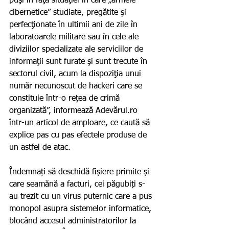
puşi în faţa situaţiei în care „armele 
cibernetice” studiate, pregătite şi 
perfecţionate în ultimii ani de zile în 
laboratoarele militare sau în cele ale 
diviziilor specializate ale serviciilor de 
informaţii sunt furate şi sunt trecute în 
sectorul civil, acum la dispoziţia unui 
număr necunoscut de hackeri care se 
constituie într-o reţea de crimă 
organizată”, informează Adevărul.ro 
într-un articol de amploare, ce caută să 
explice pas cu pas efectele produse de 
un astfel de atac.
Îndemnați să deschidă fișiere primite și 
care seamănă a facturi, cei păgubiți s-
au trezit cu un virus puternic care a pus 
monopol asupra sistemelor informatice, 
blocând accesul administratorilor la 