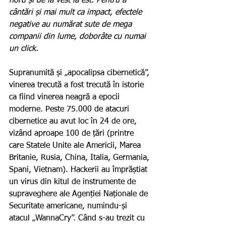
nord și de la vest la est. Pentru a 
cântări și mai mult ca impact, efectele 
negative au numărat sute de mega 
companii din lume, doborâte cu numai 
un click.
Supranumită și „apocalipsa cibernetică”, 
vinerea trecută a fost trecută în istorie 
ca fiind vinerea neagră a epocii 
moderne. Peste 75.000 de atacuri 
cibernetice au avut loc în 24 de ore, 
vizând aproape 100 de țări (printre 
care Statele Unite ale Americii, Marea 
Britanie, Rusia, China, Italia, Germania, 
Spani, Vietnam). Hackerii au împrăștiat 
un virus din kitul de instrumente de 
supraveghere ale Agenției Naționale de 
Securitate americane, numindu-și 
atacul „WannaCry”. Când s-au trezit cu 