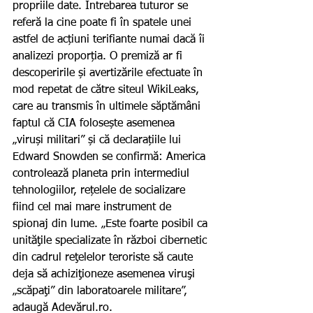
propriile date. Întrebarea tuturor se 
referă la cine poate fi în spatele unei 
astfel de acțiuni terifiante numai dacă îi 
analizezi proporția. O premiză ar fi 
descoperirile și avertizările efectuate în 
mod repetat de către siteul WikiLeaks, 
care au transmis în ultimele săptămâni 
faptul că CIA folosește asemenea 
„viruși militari” și că declarațiile lui 
Edward Snowden se confirmă: America 
controlează planeta prin intermediul 
tehnologiilor, rețelele de socializare 
fiind cel mai mare instrument de 
spionaj din lume. „Este foarte posibil ca 
unităţile specializate în război cibernetic 
din cadrul reţelelor teroriste să caute 
deja să achiziţioneze asemenea viruşi 
„scăpaţi” din laboratoarele militare”, 
adaugă Adevărul.ro.