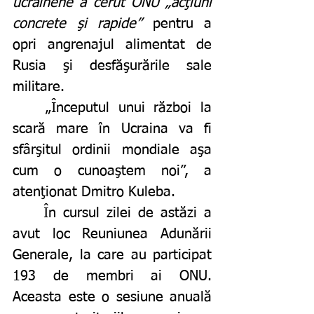
ucrainene a cerut ONU „acţiuni 
concrete şi rapide”
 pentru a 
opri angrenajul alimentat de 
Rusia şi desfăşurările sale 
militare.
	„Începutul unui război la 
scară mare în Ucraina va fi 
sfârşitul ordinii mondiale aşa 
cum o cunoaştem noi”, a 
atenţionat Dmitro Kuleba.
	În cursul zilei de astăzi a 
avut loc Reuniunea Adunării 
Generale, la care au participat 
193 de membri ai ONU. 
Aceasta este o sesiune anuală 