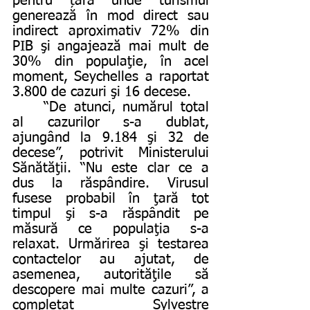
pentru țara unde turismul 
generează în mod direct sau 
indirect aproximativ 72% din 
PIB şi angajează mai mult de 
30% din populaţie, în acel 
moment, Seychelles a raportat 
3.800 de cazuri şi 16 decese.
	“De atunci, numărul total 
al cazurilor s-a dublat, 
ajungând la 9.184 şi 32 de 
decese”, potrivit Ministerului 
Sănătăţii. “Nu este clar ce a 
dus la răspândire. Virusul 
fusese probabil în ţară tot 
timpul şi s-a răspândit pe 
măsură ce populaţia s-a 
relaxat. Urmărirea şi testarea 
contactelor au ajutat, de 
asemenea, autorităţile să 
descopere mai multe cazuri”, a 
completat Sylvestre 