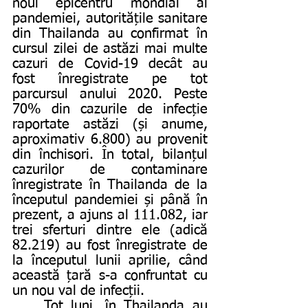
noul epicentru mondial al 
pandemiei, autoritățile sanitare 
din Thailanda au confirmat în 
cursul zilei de astăzi mai multe 
cazuri de Covid-19 decât au 
fost înregistrate pe tot 
parcursul anului 2020. Peste 
70% din cazurile de infecție 
raportate astăzi (și anume, 
aproximativ 6.800) au provenit 
din închisori. În total, bilanțul 
cazurilor de contaminare 
înregistrate în Thailanda de la 
începutul pandemiei și până în 
prezent, a ajuns al 111.082, iar 
trei sferturi dintre ele (adică 
82.219) au fost înregistrate de 
la începutul lunii aprilie, când 
această țară s-a confruntat cu 
un nou val de infecții. 
	Tot luni, în Thailanda au 