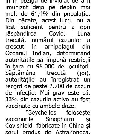
în în poziţia de invidiat de a fi 
imunizat deja pe deplin mai 
mult de 61,4% din populaţie. 
Din păcate, acest lucru nu a 
fost suficient pentru a opri 
răspândirea Covid. Luna 
trecută, numărul cazurilor a 
crescut în arhipelagul din 
Oceanul Indian, determinând 
autorităţile să impună restricţii 
în ţara cu 98.000 de locuitori. 
Săptămâna trecută (joi), 
autoritățile au înregistrat un 
record de peste 2.700 de cazuri 
de infecție. Mai grav este că, 
33% din cazurile active au fost 
vaccinate cu ambele doze. 
	“Seychelles folosește 
vaccinurile Sinopharm și 
Covishield, fabricate în China și 
serul produs de AstraZeneca, 