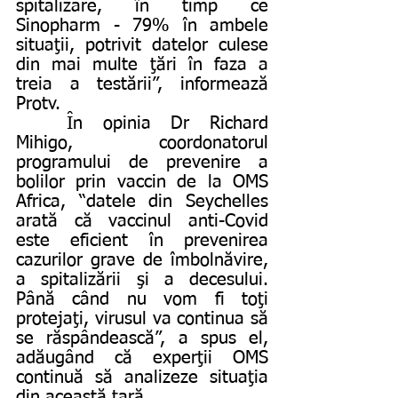
spitalizare, în timp ce 
Sinopharm - 79% în ambele 
situaţii, potrivit datelor culese 
din mai multe ţări în faza a 
treia a testării”, informează 
Protv. 
	În opinia Dr Richard 
Mihigo, coordonatorul 
programului de prevenire a 
bolilor prin vaccin de la OMS 
Africa, “datele din Seychelles 
arată că vaccinul anti-Covid 
este eficient în prevenirea 
cazurilor grave de îmbolnăvire, 
a spitalizării şi a decesului. 
Până când nu vom fi toţi 
protejaţi, virusul va continua să 
se răspândească”, a spus el, 
adăugând că experţii OMS 
continuă să analizeze situaţia 
din această ţară.